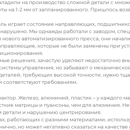
аладили на производство сложной детали с множе
уты на 1-2 мм от запланированного. Пришлось воз
оль играет состояние направляющих, подшипнико
т нарушено. Мы однажды работали с
заводом, спе
и нового автоматизированного пресса, они начали
направляющие, которые не были заменены при уст
озиционирования.
ые решения, зачастую уделяют недостаточно вн
 системы управления, но забывают о механическо
деталей, требующих высокой точности
, нужно тщ
и соответствуют требованиям.
актор. Железо, алюминий, пластик – у каждого ма
сткие матрицы и пуансоны, чем для алюминия. Н
и детали и нарушению центрирования.
ах, работающих с разными материалами
, использ
омично, но может негативно сказаться на качестве