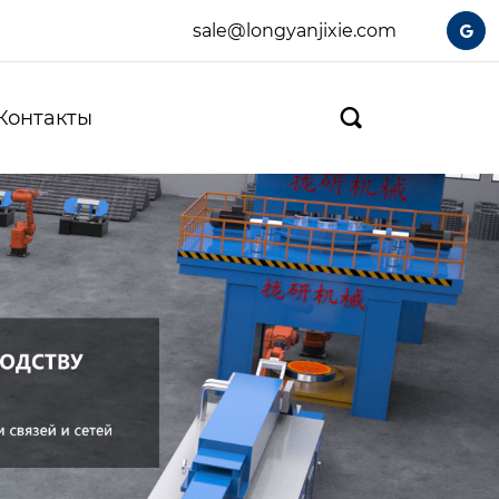
sale@longyanjixie.com

Контакты
