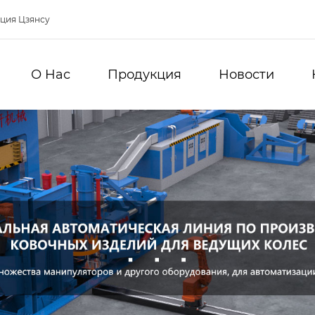
нция Цзянсу
О Hас
Продукция
Новости