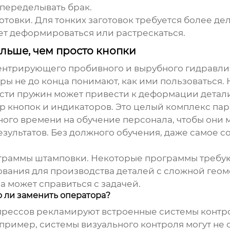
 переделывать брак.
отовки. Для тонких заготовок требуется более д
жет деформироваться или растрескаться.
льше, чем просто кнопки
ентрирующего пробивного и вырубного гидравли
ры не до конца понимают, как ими пользоваться.
сти пружин может привести к деформации детал
ор кнопок и индикаторов. Это целый комплекс па
ного времени на обучение персонала, чтобы они 
езультатов. Без должного обучения, даже самое 
граммы штамповки. Некоторые программы требую
вания для производства деталей с сложной гео
а может справиться с задачей.
о ли заменить оператора?
прессов
рекламируют встроенные системы контрол
апример, системы визуального контроля могут не