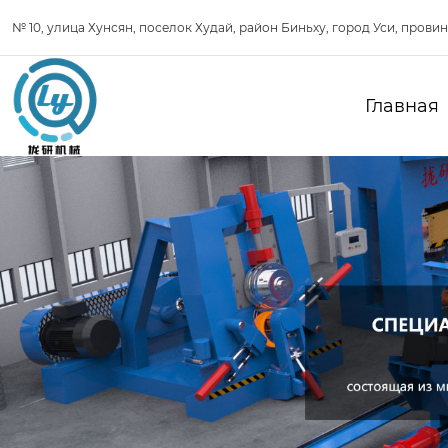
№ 10, улица Хунсян, поселок Худай, район Биньху, город Уси, прови
Главная