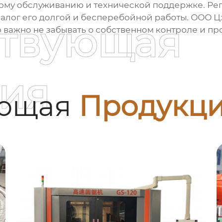
ому обслуживанию и технической поддержке. Ре
алог его долгой и бесперебойной работы. ООО 
ствующая
 важно не забывать о собственном контроле и п
ия
ующая
Продукц