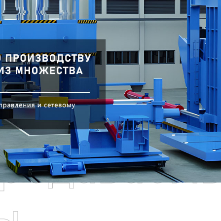
родаваем
ы