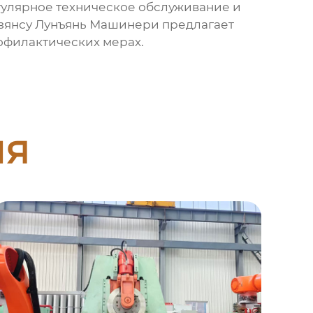
гулярное техническое обслуживание и
Цзянсу Лунъянь Машинери предлагает
рофилактических мерах.
ия