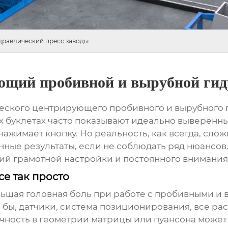
дравлический пресс заводы
щий пробивной и вырубной гид
ческого центрирующего пробивного и вырубного 
 буклетах часто показывают идеально выверенны
ажимает кнопку. Но реальность, как всегда, сложне
нные результаты, если не соблюдать ряд нюансов.
щий грамотной настройки и постоянного внимания
е так просто
льшая головная боль при работе с пробивными и
ь бы, датчики, система позиционирования, все р
очность в геометрии матрицы или пуансона може