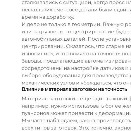
сталкивались с ситуацией, когда пресс н
нескольких смен, все детали были сдвин
время на доработку.
И дело не только в геометрии. Важную р
или загрязнены, то центрирование буде
автомобильных деталей
. После установк
центрировании. Оказалось, что старые 
износились, и это влияло на точность п
Заводы, предлагающие автоматизированн
сосредоточены на настройке датчиков и
выборе
оборудования для производства 
механических узлов и убеждаться, что он
Влияние материала заготовки на точность
Материал заготовки – еще один важный ф
например, нужно использовать более же
пуансонов может привести к деформаци
Мы часто наблюдаем, как на
производств
всех типов заготовок. Это, конечно, экон