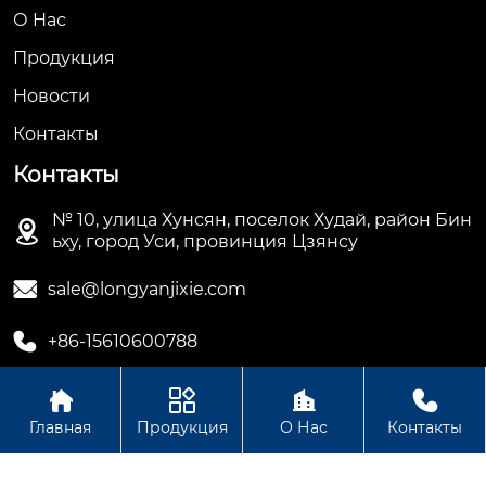
О Hас
Продукция
Новости
Контакты
Контакты
№ 10, улица Хунсян, поселок Худай, район Бин

ьху, город Уси, провинция Цзянсу

sale@longyanjixie.com

+86-15610600788




Главная
Продукция
О Нас
Контакты
Авторское право©ООО Цзянсу Лунъянь Машинери