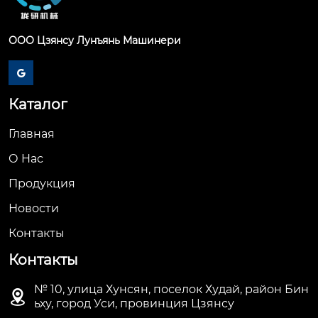
ООО Цзянсу Лунъянь Машинери

Каталог
Главная
О Hас
Продукция
Новости
Контакты
Контакты
№ 10, улица Хунсян, поселок Худай, район Бин

ьху, город Уси, провинция Цзянсу