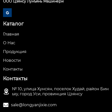
ООО Цзянсу Лунъянь Машинери

Каталог
Главная
О Hас
Продукция
Новости
Контакты
Контакты
№ 10, улица Хунсян, поселок Худай, район Бин

ьху, город Уси, провинция Цзянсу

sale@longyanjixie.com