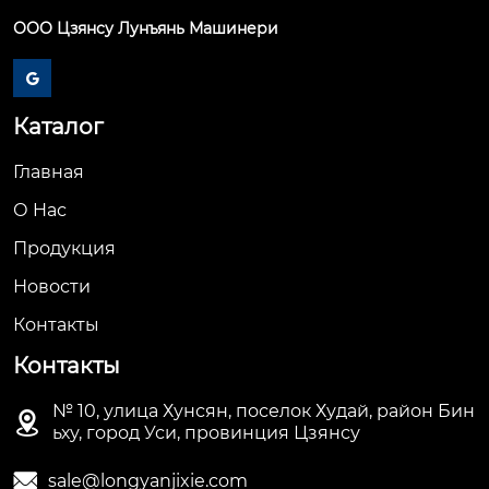
ООО Цзянсу Лунъянь Машинери

Каталог
Главная
О Hас
Продукция
Новости
Контакты
Контакты
№ 10, улица Хунсян, поселок Худай, район Бин

ьху, город Уси, провинция Цзянсу

sale@longyanjixie.com