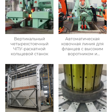
Вертикальный
Автоматическая
четырехстоечный
ковочная линия для
ЧПУ-раскатной
фланцев с высоким
кольцевой станок
воротником и
кольцевых заготовок