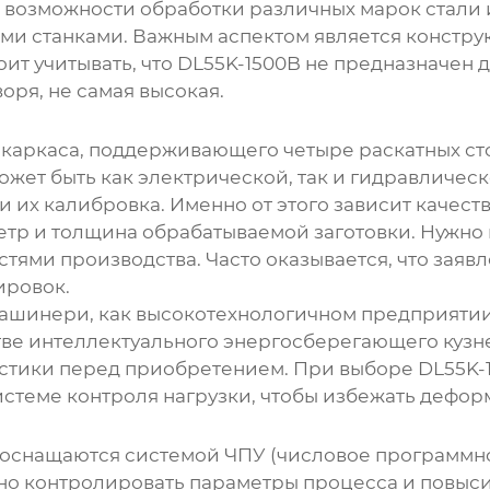
, возможности обработки различных марок стали
и станками. Важным аспектом является констру
ит учитывать, что
DL55K-1500B
не предназначен д
оря, не самая высокая.
о каркаса, поддерживающего четыре раскатных с
 может быть как электрической, так и гидравличе
и их калибровка. Именно от этого зависит качест
тр и толщина обрабатываемой заготовки. Нужно 
стями производства. Часто оказывается, что заяв
ировок.
 Машинери, как высокотехнологичном предприяти
тве интеллектуального энергосберегающего кузн
истики перед приобретением. При выборе
DL55K-
стеме контроля нагрузки, чтобы избежать деформ
 оснащаются системой ЧПУ (числовое программно
но контролировать параметры процесса и повысит