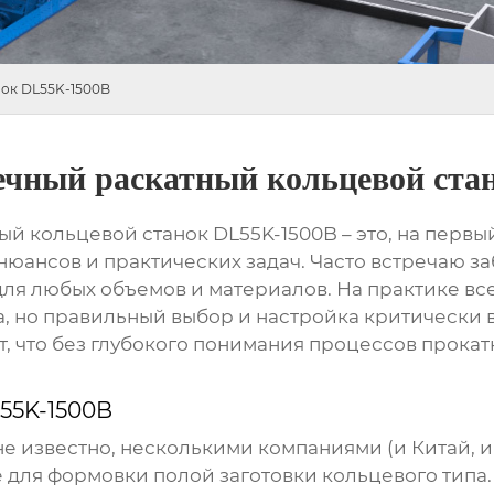
нок DL55K-1500B
ечный раскатный кольцевой ста
ый кольцевой станок DL55K-1500B
– это, на первы
юансов и практических задач. Часто встречаю за
я любых объемов и материалов. На практике все
, но правильный выбор и настройка критически 
ет, что без глубокого понимания процессов прока
55K-1500B
не известно, несколькими компаниями (и Китай, и
для формовки полой заготовки кольцевого типа.