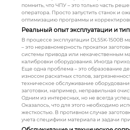
помнить, что ЧПУ – это только часть ре
оператора. Просто запустить станок и ож
оптимизацию программы и корректировк
Реальный опыт эксплуатации и т
В процессе эксплуатации
DL55K-1500B
мы
– это неравномерность прокатки заготов
системы привода или некачественным ма
калибровки оборудования. Иногда прихо
Еще одна проблема – это образование де
износом раскатных столов, загрязненнос
техническое обслуживание оборудования 
заготовки, например, неправильная очис
Одним из интересных, но не всегда усп
Оказалось, что для этого необходимо ис
жесткостью. В противном случае загото
учета специфики материала и задачи пр
Обслуживание и техническое соп