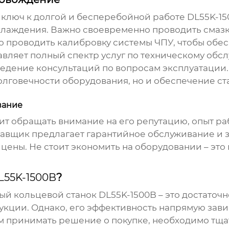
 ключ к долгой и бесперебойной работе
DL55K-1
охлаждения. Важно своевременно проводить смаз
 проводить калибровку системы ЧПУ, чтобы обес
ляет полный спектр услуг по техническому обс
ведение консультаций по вопросам эксплуатации.
долговечности оборудования, но и обеспечение с
вание
ит обращать внимание на его репутацию, опыт ра
тавщик предлагает гарантийное обслуживание и за
 цены. Не стоит экономить на оборудовании – эт
L55K-1500B
?
ый кольцевой станок DL55K-1500B
– это достаточ
кции. Однако, его эффективность напрямую зави
 принимать решение о покупке, необходимо тща