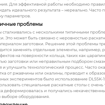
шения. Для эффективной работы необходимо прави
идать идеального результата – нереально. Часто 
у параметров.
ипичные проблемы
 сталкивались с несколькими типичными пробле
ки. Это может быть связано с неровностью раска
териалом заготовки. Решение этой проблемы тр
дится заменять отдельные элементы, например, р
фектов на поверхности кольца, таких как царапин
тью заготовки или неправильным подбором смазк
и улучшить технологический процесс. Часто ока
тка от ржавчины или окалины, приводит к образо
ешных экспериментов было использование
DL55K-
пользовать специальные раскатные столы с очен
вка деформировалась и получались некачественны
и выборе оборудования.
ровождение