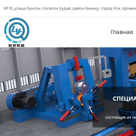
№ 10, улица Хунсян, поселок Худай, район Биньху, город Уси, прови
Главная