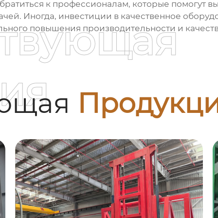
обратиться к профессионалам, которые помогут в
ачей. Иногда, инвестиции в качественное оборуд
ствующая
ельного повышения производительности и качест
ия
ующая
Продукц