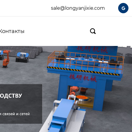
sale@longyanjixie.com

Контакты
