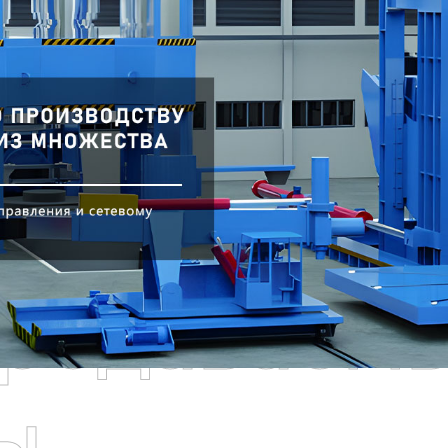
родаваем
ы