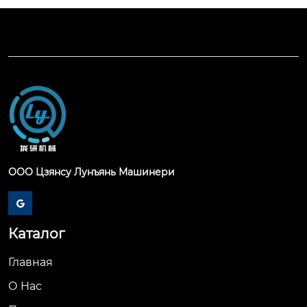
ООО Цзянсу Лунъянь Машинери

Каталог
Главная
О Hас