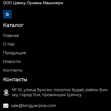
ООО Цзянсу Лунъянь Машинери

Каталог
Главная
О Hас
Продукция
Новости
Контакты
Контакты
№ 10, улица Хунсян, поселок Худай, район Бин

ьху, город Уси, провинция Цзянсу

sale@longyanjixie.com