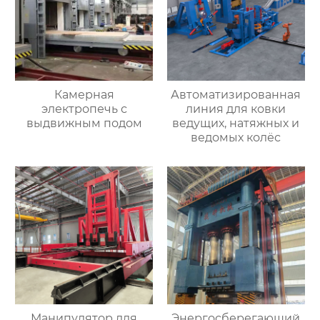
Камерная
Автоматизированная
электропечь с
линия для ковки
выдвижным подом
ведущих, натяжных и
ведомых колёс
Манипулятор для
Энергосберегающий