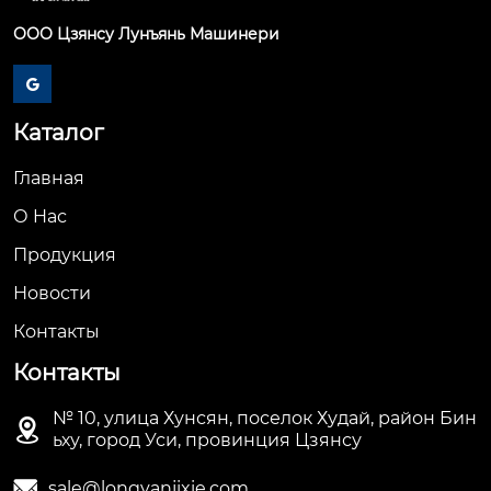
ООО Цзянсу Лунъянь Машинери

Каталог
Главная
О Hас
Продукция
Новости
Контакты
Контакты
№ 10, улица Хунсян, поселок Худай, район Бин

ьху, город Уси, провинция Цзянсу

sale@longyanjixie.com