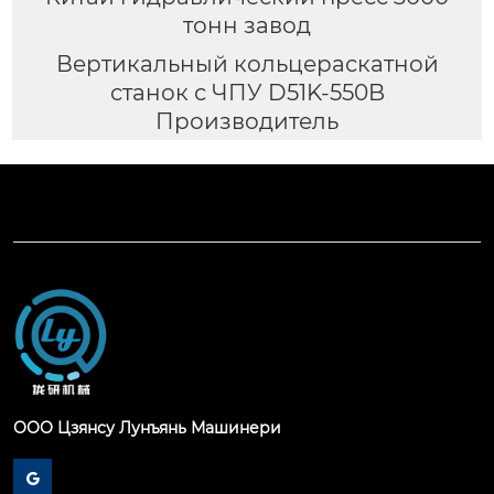
тонн завод
Вертикальный кольцераскатной
станок с ЧПУ D51K-550B
Производитель
ООО Цзянсу Лунъянь Машинери
