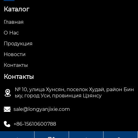
Каталог
Главная
О Hас
Продукция
Новости
Контакты
Контакты
№ 10, улица Хунсян, поселок Худай, район Бин

ьху, город Уси, провинция Цзянсу

sale@longyanjixie.com

+86-15610600788