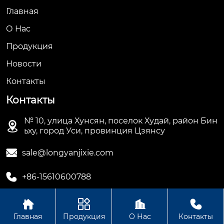
Главная
О Hас
Продукция
Новости
Контакты
Контакты
№ 10, улица Хунсян, поселок Худай, район Бин

ьху, город Уси, провинция Цзянсу

sale@longyanjixie.com

+86-15610600788




Главная
Продукция
О Нас
Контакты
Авторское право©ООО Цзянсу Лунъянь Машинери