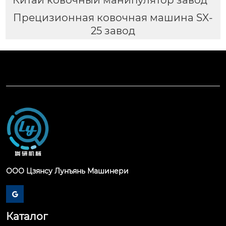
Прецизионная ковочная машина SX-
25 завод
ООО Цзянсу Лунъянь Машинери

Каталог