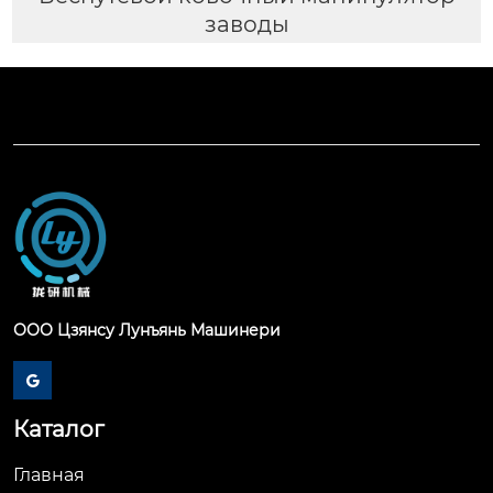
заводы
ООО Цзянсу Лунъянь Машинери

Каталог
Главная