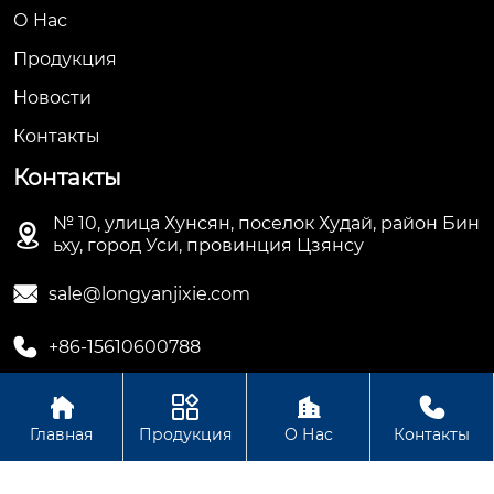
О Hас
Продукция
Новости
Контакты
Контакты
№ 10, улица Хунсян, поселок Худай, район Бин

ьху, город Уси, провинция Цзянсу

sale@longyanjixie.com

+86-15610600788




Главная
Продукция
О Нас
Контакты
Авторское право©ООО Цзянсу Лунъянь Машинери