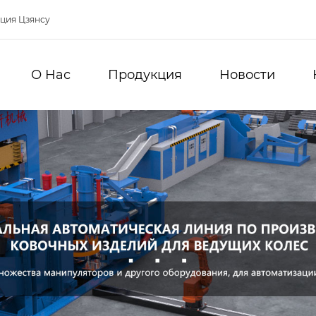
нция Цзянсу
О Hас
Продукция
Новости