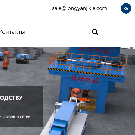
sale@longyanjixie.com

Контакты
