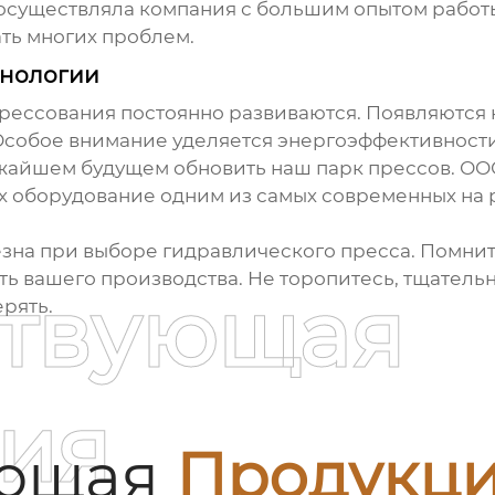
 осуществляла компания с большим опытом работ
ть многих проблем.
хнологии
прессования постоянно развиваются. Появляются
Особое внимание уделяется энергоэффективност
ижайшем будущем обновить наш парк прессов. О
их оборудование одним из самых современных на
езна при выборе
гидравлического пресса
. Помнит
ть вашего производства. Не торопитесь, тщатель
ствующая
рять.
ия
ующая
Продукц