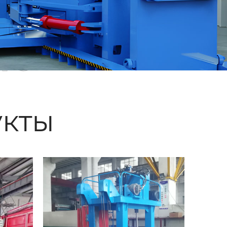
ые
кты