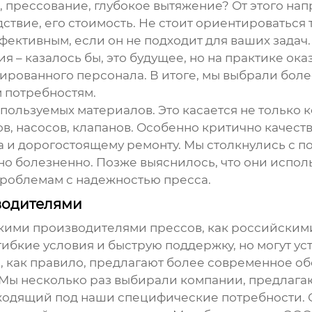
, прессование, глубокое вытяжение? От этого на
дствие, его стоимость. Не стоит ориентироватьс
ективным, если он не подходит для ваших задач.
– казалось бы, это будущее, но на практике оказ
рованного персонала. В итоге, мы выбрали боле
 потребностям.
ользуемых материалов. Это касается не только ко
в, насосов, клапанов. Особенно критично качест
ла и дорогостоящему ремонту. Мы столкнулись с 
ьно болезненно. Позже выяснилось, что они исп
проблемам с надежностью пресса.
водителями
ькими
производителями прессов
, как российским
ибкие условия и быструю поддержку, но могут ус
 как правило, предлагают более современное об
 Мы несколько раз выбирали компании, предлаг
дходящий под наши специфические потребности. О