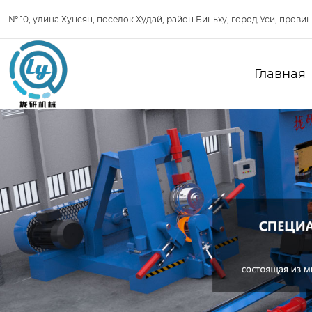
№ 10, улица Хунсян, поселок Худай, район Биньху, город Уси, прови
Главная