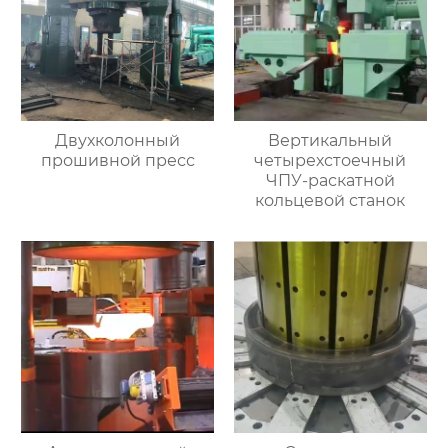
Двухколонный
Вертикальный
прошивной пресс
четырехстоечный
ЧПУ-раскатной
кольцевой станок