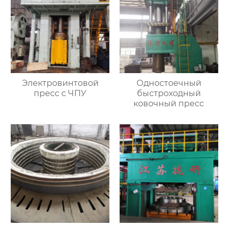
Электровинтовой
Одностоечный
пресс с ЧПУ
быстроходный
ковочный пресс