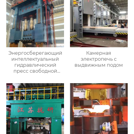
Энергосберегающий
Камерная
интеллектуальный
электропечь с
гидравлический
выдвижным подом
пресс свободной
ковки