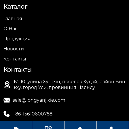
Каталог
Главная
О Hас
Продукция
Новости
Контакты
Контакты
№ 10, улица Хунсян, поселок Худай, район Бин

ьху, город Уси, провинция Цзянсу

sale@longyanjixie.com

+86-15610600788