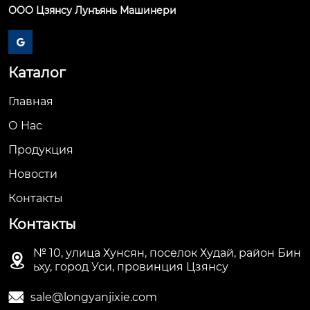
ООО Цзянсу Лунъянь Машинери

Каталог
Главная
О Hас
Продукция
Новости
Контакты
Контакты
№ 10, улица Хунсян, поселок Худай, район Бин

ьху, город Уси, провинция Цзянсу

sale@longyanjixie.com