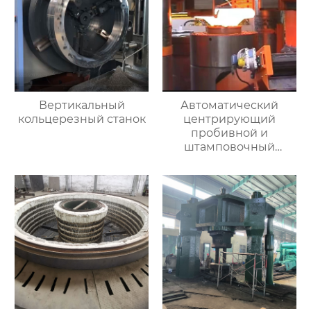
Вертикальный
Автоматический
кольцерезный станок
центрирующий
пробивной и
штамповочный
гидравлический
пресс