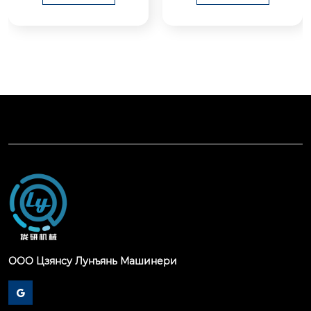
изводительное обо
ибровки круга и фо
рудование, специал
рмования кольцевы
ьно разработанное
х и цилиндрических 
 для резки металли
деталей, в основно
ческих материалов,
м используется для
 имеет широкий спе
 круглой отделки ме
ктр применений во
таллических или не
 многих областях, та
металлических коль
ких как машиностро
цевых деталей (таки
ение, производство
х как фланцы, кольц
 автомобильных дет
а подшипников, цил
алей и металлообра
индры, кольца), рас
ботки, с его эффект
ширения диаметра
ивными, точными и
 и калибровки форм
 интеллектуальным
ы.
и характеристикам
ООО Цзянсу Лунъянь Машинери
и, которые пользую
тся большой популя

рностью.