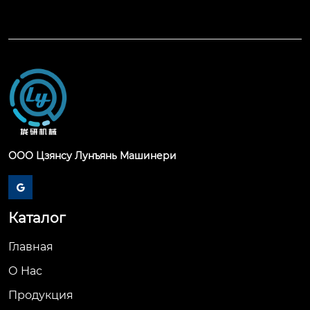
ООО Цзянсу Лунъянь Машинери

Каталог
Главная
О Hас
Продукция