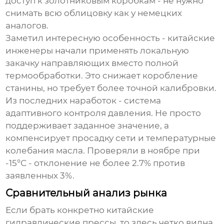
доступ к золотниковым коробкам - не нужно
снимать всю облицовку как у немецких
аналогов.
Заметил интересную особенность - китайские
инженеры начали применять локальную
закачку направляющих вместо полной
термообработки. Это снижает коробление
станины, но требует более точной калибровки.
Из последних наработок - система
адаптивного контроля давления. Не просто
поддерживает заданное значение, а
компенсирует просадку сети и температурные
колебания масла. Проверяли в ноябре при
-15°С - отклонение не более 2.7% против
заявленных 3%.
Сравнительный анализ рынка
Если брать конкретно
китайские
гидравлические прессы
, то здесь четко видна