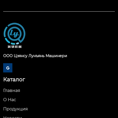
ООО Цзянсу Лунъянь Машинери

Каталог
Главная
О Hас
Продукция