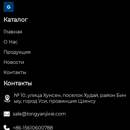

Каталог
Главная
О Hас
Продукция
Новости
Контакты
Контакты
№ 10, улица Хунсян, поселок Худай, район Бин

ьху, город Уси, провинция Цзянсу

sale@longyanjixie.com

+86-15610600788