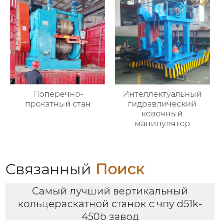
Поперечно-
Интеллектуальный
прокатный стан
гидравлический
ковочный
манипулятор
Связанный
Поиск
Самый лучший вертикальный
кольцераскатной станок с чпу d51k-
450b завод