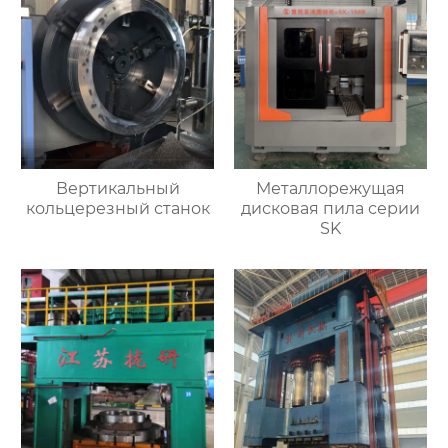
Вертикальный
Металлорежущая
кольцерезный станок
дисковая пила серии
SK