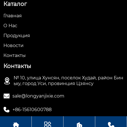
Каталог
Главная
О Hас
Продукция
Новости
Контакты
Контакты
№ 10, улица Хунсян, поселок Худай, район Бин

ьху, город Уси, провинция Цзянсу

sale@longyanjixie.com

+86-15610600788



