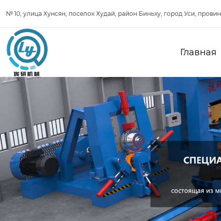
№ 10, улица Хунсян, поселок Худай, район Биньху, город Уси, прови
Главная