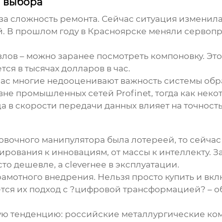
й выбора
а сложность ремонта. Сейчас ситуация изменилас
 В прошлом году в Красноярске меняли сервопри
узлов – можно заранее посмотреть компоновку. Эт
ся в тысячах долларов в час.
час многие недооценивают важность системы обра
не промышленных сетей Profinet, тогда как нек
а в скорости передачи данных влияет на точност
ковочного манипулятора была лотереей, то сейча
ирования к инновациям, от массы к интеллекту.
З
то дешевле, а cleverнее в эксплуатации.
рамотного внедрения. Нельзя просто купить и вк
ается их подход с ?цифровой трансформацией? – 
 тенденцию: российские металлургические комб