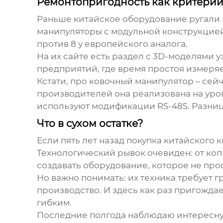
Ремонтопригодность как критери
Раньше китайское оборудование ругали з
манипуляторы с модульной конструкцией.
против 8 у европейского аналога.
На их сайте есть раздел с 3D-моделями 
предприятий, где время простоя измеряет
Кстати, про
ковочный манипулятор
– сей
производителей она реализована на уров
используют модификации RS-485. Разниц
Что в сухом остатке?
Если пять лет назад покупка китайского 
Технологический рывок очевиден: от коп
создавать оборудование, которое не прос
Но важно понимать: их техника требует г
производство. И здесь как раз пригожд
гибким.
Последние полгода наблюдаю интересную