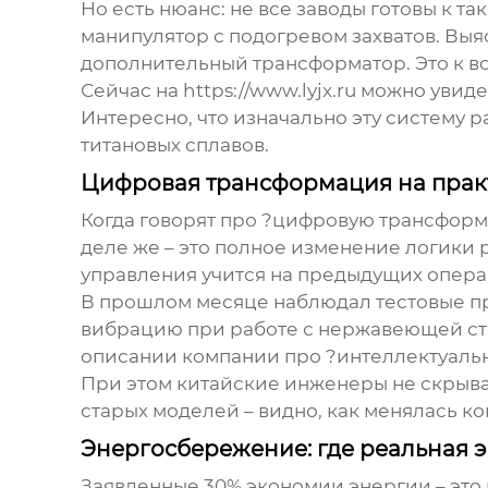
Но есть нюанс: не все заводы готовы к 
манипулятор с подогревом захватов. Выя
дополнительный трансформатор. Это к во
Сейчас на
https://www.lyjx.ru
можно увидет
Интересно, что изначально эту систему 
титановых сплавов.
Цифровая трансформация на прак
Когда говорят про ?цифровую трансформ
деле же – это полное изменение логики 
управления учится на предыдущих операц
В прошлом месяце наблюдал тестовые про
вибрацию при работе с нержавеющей стал
описании компании про ?интеллектуаль
При этом китайские инженеры не скрываю
старых моделей – видно, как менялась 
Энергосбережение: где реальная 
Заявленные 30% экономии энергии – это 