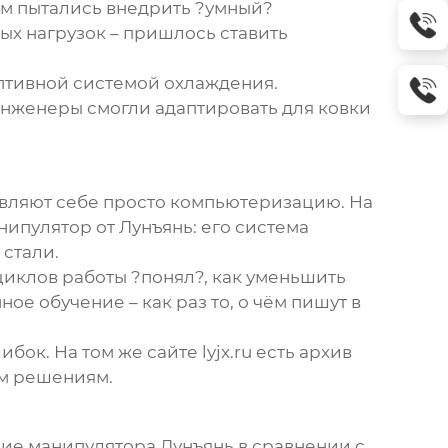
ком пытались внедрить ?умный?
ых нагрузок – пришлось ставить
птивной системой охлаждения.
инженеры смогли адаптировать для ковки
авляют себе просто компьютеризацию. На
нипулятор
от Лунъянь: его система
 стали.
циклов работы ?понял?, как уменьшить
 обучение – как раз то, о чём пишут в
к. На том же сайте lyjx.ru есть архив
ым решениям.
ние манипулятора Лунъянь в сравнении с