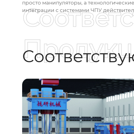
просто манипуляторы, а технологически
Соответ
интеграции с системами ЧПУ действитель
Продукц
Соответств