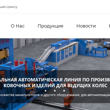
нция Цзянсу
О Hас
Продукция
Новости