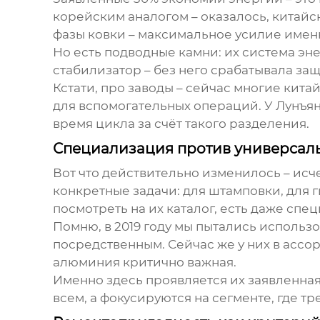
корейским аналогом – оказалось, китайск
фазы ковки – максимальное усилие именн
Но есть подводные камни: их система эн
стабилизатор – без него срабатывала за
Кстати, про
заводы
– сейчас многие кита
для вспомогательных операций. У Лунъянь
время цикла за счёт такого разделения.
Специализация против универсал
Вот что действительно изменилось – исч
конкретные задачи: для штамповки, для 
посмотреть на их каталог, есть даже с
Помню, в 2019 году мы пытались использ
посредственным. Сейчас же у них в ассор
алюминия критично важная.
Именно здесь проявляется их заявленная
всем, а фокусируются на сегменте, где тр