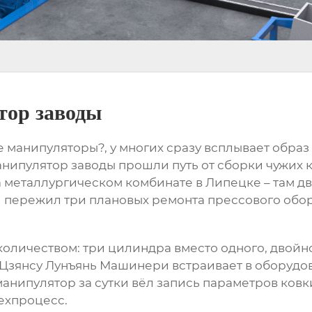
тор заводы
манипуляторы?, у многих сразу всплывает образ 
анипулятор заводы
прошли путь от сборки чужих 
 металлургическом комбинате в Липецке – там дв
й пережил три плановых ремонта прессового обо
личеством: три цилиндра вместо одного, двойно
Цзянсу Лунъянь Машинери
встраивает в оборудо
анипулятор за сутки вёл запись параметров ковк
ехпроцесс.