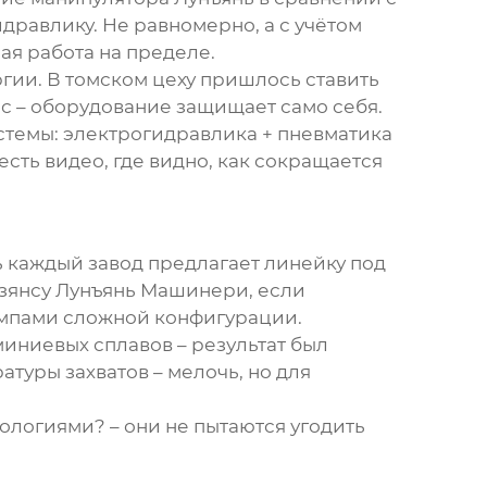
дравлику. Не равномерно, а с учётом
ая работа на пределе.
гии. В томском цеху пришлось ставить
юс – оборудование защищает само себя.
стемы: электрогидравлика + пневматика
есть видео, где видно, как сокращается
рь каждый
завод
предлагает линейку под
зянсу Лунъянь Машинери
, если
тампами сложной конфигурации.
иниевых сплавов – результат был
туры захватов – мелочь, но для
ологиями? – они не пытаются угодить