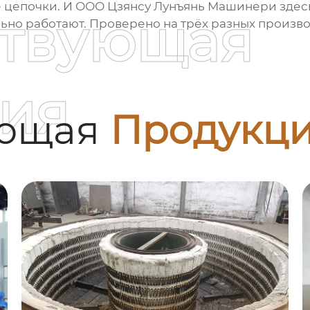
е цепочки. И
ООО Цзянсу Лунъянь Машинери
здесь
ствующая
но работают. Проверено на трёх разных произво
ия
ующая
Продукц