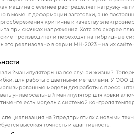
ая машина cleverнее распределяет нагрузку на ги
о в момент деформации заготовки, а не постоянн
ергосбережения критична к качеству электроэнер
щита при скачках напряжения. Хотя это скорее пл
йские производители переходят на гибридные си
 это реализовано в серии МН-2023 – на их сайте 
ьности
езли ?манипуляторы на все случаи жизни?. Тепе
гибки, для работы с цветными металлами. У
ООО Ц
пециализированные модели для работы с пресс-ш
овать универсальный манипулятор для ковки алюм
тименте есть модель с системой контроля темпера
 специализация на ?предприятиях с новыми техн
ебуется высокая точность и адаптивность.