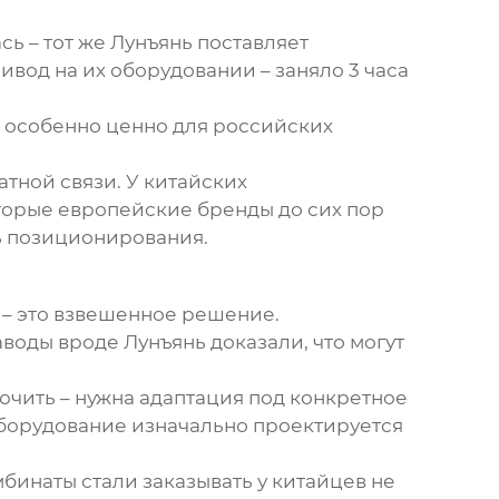
ь – тот же Лунъянь поставляет
вод на их оборудовании – заняло 3 часа
о особенно ценно для российских
тной связи. У китайских
оторые европейские бренды до сих пор
ь позиционирования.
с – это взвешенное решение.
аводы
вроде Лунъянь доказали, что могут
лючить – нужна адаптация под конкретное
оборудование изначально проектируется
инаты стали заказывать у китайцев не