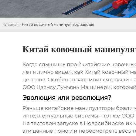
Главная
-
Китай ковочный манипулятор заводы
Китай ковочный манипуля
Когда слышишь про ?китайские ковочные 
лет я лично видел, как
Китай ковочный м
центров. Особенно запомнился случай на
ООО Цзянсу Лунъянь Машинери
, которы
Эволюция или революция?
Раньше китайские манипуляторы брали ко
интеллектуальные системы – тот же
ООО 
На тестовом запуске в Новосибирске их м
эти данные помогли пересмотреть весь т