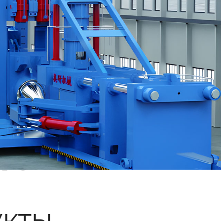
ые
кты