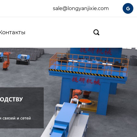
sale@longyanjixie.com

Контакты
