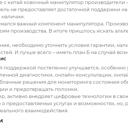
е с
китай ковочный манипулятор производители
–
тель не предоставляет достаточной поддержки на 
в наличии.
ломался важный компонент манипулятора. Произв
тоям производства. В итоге пришлось искать альт
ние, необходимо уточнить условия гарантии, на
астей. И лучше всего – иметь план Б на случай во
вис
ой поддержкой постепенно улучшается, особенно 
енной диагностики, онлайн-консультации, онла
лачные решения для мониторинга состояния обо
дии и предотвращать поломки.
, активно внедряет цифровые технологии в свою
 предоставляемых услугах и возможностях, но, р
еального взаимодействия.
и