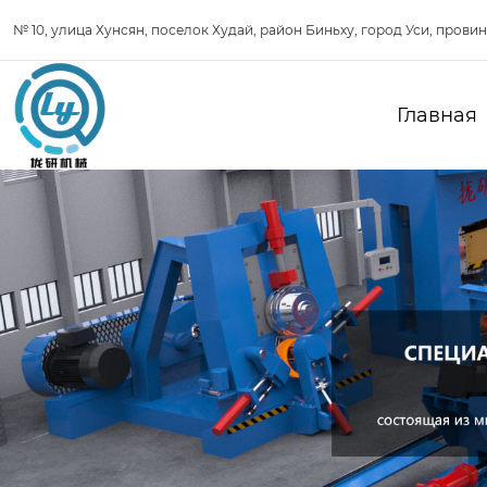
№ 10, улица Хунсян, поселок Худай, район Биньху, город Уси, прови
Главная