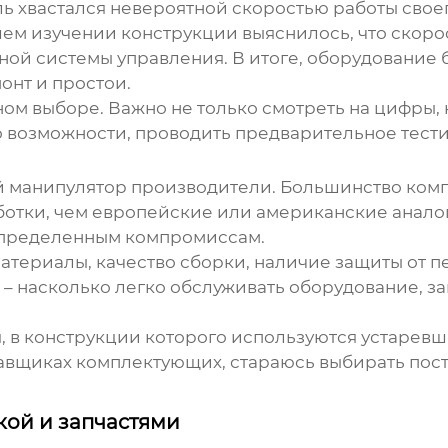
ь хвастался невероятной скоростью работы своег
м изучении конструкции выяснилось, что скорост
ой системы управления. В итоге, оборудование б
онт и простои.
чном выборе. Важно не только смотреть на цифры,
о возможности, проводить предварительное тест
й манипулятор производители
. Большинство ком
тки, чем европейские или американские аналоги. 
 определенным компромиссам.
териалы, качество сборки, наличие защиты от пе
 насколько легко обслуживать оборудование, за
я, в конструкции которого используются устарев
авщиках комплектующих, стараюсь выбирать пост
ой и запчастями