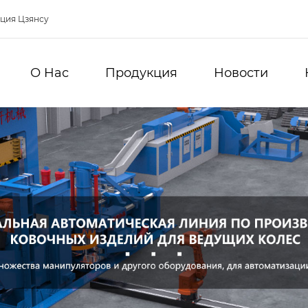
нция Цзянсу
О Hас
Продукция
Новости