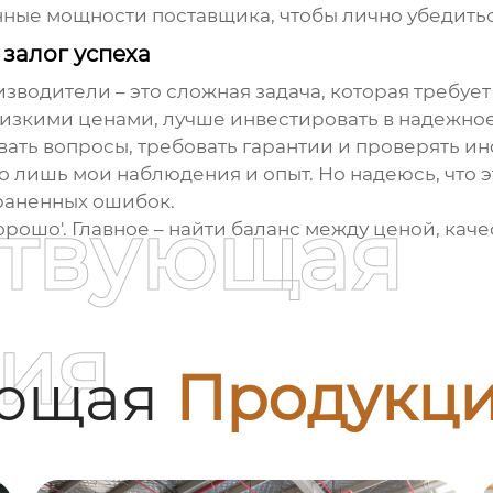
ные мощности поставщика, чтобы лично убедитьс
залог успеха
изводители
– это сложная задача, которая требуе
 низкими ценами, лучше инвестировать в надежн
вать вопросы, требовать гарантии и проверять 
то лишь мои наблюдения и опыт. Но надеюсь, что
раненных ошибок.
ствующая
хорошо'. Главное – найти баланс между ценой, кач
ия
ующая
Продукц