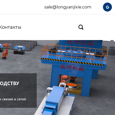
sale@longyanjixie.com

Контакты
