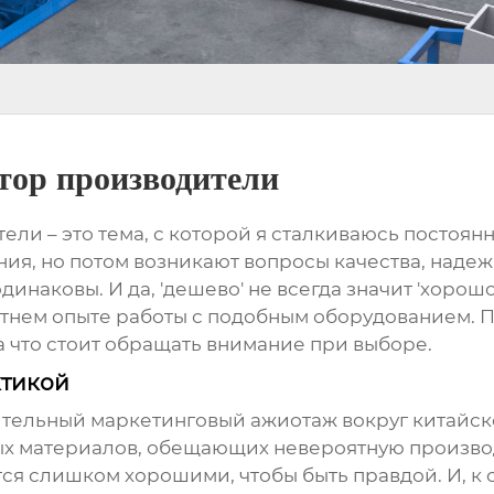
тор производители
тели
– это тема, с которой я сталкиваюсь постоян
ия, но потом возникают вопросы качества, надеж
динаковы. И да, 'дешево' не всегда значит 'хоро
нем опыте работы с подобным оборудованием. По
на что стоит обращать внимание при выборе.
ктикой
ушительный маркетинговый ажиотаж вокруг китайс
ых материалов, обещающих невероятную производ
тся слишком хорошими, чтобы быть правдой. И, к