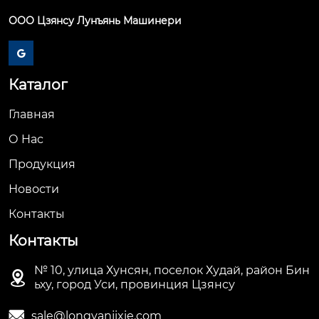
ООО Цзянсу Лунъянь Машинери

Каталог
Главная
О Hас
Продукция
Новости
Контакты
Контакты
№ 10, улица Хунсян, поселок Худай, район Бин

ьху, город Уси, провинция Цзянсу

sale@longyanjixie.com