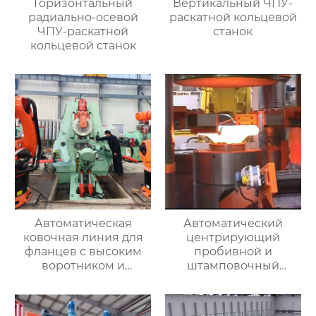
Горизонтальный
Вертикальный ЧПУ-
радиально-осевой
раскатной кольцевой
ЧПУ-раскатной
станок
кольцевой станок
Автоматическая
Автоматический
ковочная линия для
центрирующий
фланцев с высоким
пробивной и
воротником и
штамповочный
кольцевых заготовок
гидравлический
пресс