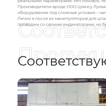
реальными параметрами: тип поковок, т
Производители вроде
ООО Цзянсу Лунъ
оборудование под сложные условия – на
Лично я после их манипуляторов для шта
Соответ
проводим со своими индикаторами, но бра
Продукц
Соответств