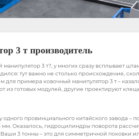
ор 3 т производитель
анипулятор 3 т?, у многих сразу всплывает штамп
дился: тут важно не столько происхождение, ско
ем для примера
ковочный манипулятор 3 т
– казал
ют из готовых модулей, другие проектируют клеще
ы
у одного провинциального китайского завода – по 
 мм. Оказалось, гидроцилиндры поворота рассчит
?Ваши 3 тонны – это для симметричной поковки и