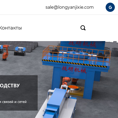
sale@longyanjixie.com

Контакты
