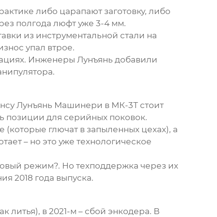
рактике либо царапают заготовку, либо
рез полгода люфт уже 3-4 мм.
авки из инструментальной стали на
износ упал втрое.
рациях. Инженеры Лунъянь добавили
анипулятора.
нсу Лунъянь Машинери
в МК-3Т стоит
ть позиции для серийных поковок.
 (которые глючат в запыленных цехах), а
отает – но это уже технологическое
ковый режим?. Но техподдержка через
их
я 2018 года выпуска.
 литья), в 2021-м – сбой энкодера. В