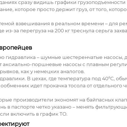
аданиях сразу видишь графики грузоподъемности 
ние, которое просто держит груз, от того, котор
истемой взвешивания в реальном времени – для ре
из-за перегруза на 200 кг треснула серьга захват
европейцев
о гидравлика – шумные шестеренчатые насосы, д
т аксиально-поршневые насосы с плавным регули
рывков, как у немецких аналогов.
равлики. В цехах, где температура под 40°C, обы
плообменник идет прокачка тосола от отдельного 
торые производители экономят на байпасных клап
ъянь в паспорте четко указано – менять фильтрую
если включить в график ТО.
роектируют