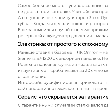
Самое больное место – универсальные зах
не держат при кантовке. У китайских про
А вот у
ковочных манипуляторов 3 т
от Лу
губках. Когда мы делали поковки роторов
Еще запомнился случай с пневмоприжимо
резервный аккумулятор давления – малая
Электрика: от простого к сложному
Раньше ставили базовые ПЛК Omron – над
Siemens S7-1200 с сенсорной панелью. Н
Реально полезная функция – защита от ст
индуктивные – срабатывают за 30 см до м
ограничение.
Интерфейс русифицирован кривовато – 
сайт
оперативно высылает патчи – в про
Сервис: что скрывается за гаранти
С гарантийными случаями сталкивался два