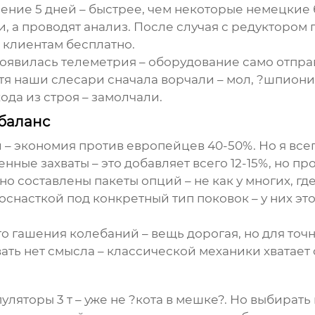
ение 5 дней – быстрее, чем некоторые немецкие
ли, а проводят анализ. После случая с редукторо
 клиентам бесплатно.
оявилась телеметрия – оборудование само отправ
я наши слесари сначала ворчали – мол, ?шпионит
ода из строя – замолчали.
 баланс
 – экономия против европейцев 40-50%. Но я всег
ные захваты – это добавляет всего 12-15%, но пр
о составлены пакеты опций – не как у многих, гд
снасткой под конкретный тип поковок – у них эт
о гашения колебаний – вещь дорогая, но для точ
ать нет смысла – классической механики хватает 
уляторы 3 т
– уже не ?кота в мешке?. Но выбирать 