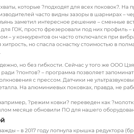
ваты, которые ?подходят для всех поковок?. На п
изводителей часто видны зазоры в шарнирах – че
нъянь заметил интересное решение – сменные вст
 для ГОК, просто фрезеровали под них профиль – 
м – у конкурентов он часто отключался при виб
 хитрость, но спасла оснастку стоимостью в полм
ежно, но без гибкости. Сейчас у того же
ООО Цзя
е ради ?понтов? – программа позволяет запомина
олкновения с прессом. Датчики не ультразвуковые
еталла. На алюминиевых поковках, правда, не раб
например, ?режим ковки? переведен как ?молот
шлом месяце обновили ПО для нашего оборудовани
ей
жды – в 2017 году лопнула крышка редуктора (брак