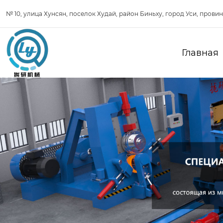
№ 10, улица Хунсян, поселок Худай, район Биньху, город Уси, прови
Главная