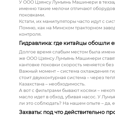
У
ООО Цзянсу Лунъянь Машинери
в техз
именно такие мелочи отличают оборудова
поковками.
Кстати, их манипуляторы часто идут с с
Помню, как на Минском тракторном заводе 
контроля.
Гидравлика: где китайцы обошли 
Долгое время слабым местом была именн
же
ООО Цзянсу Лунъянь Машинери
ставя
кантовке поковки скорость меняется без 
Важный момент – система охлаждения гид
стоит двухконтурная система – через те
Казахстана – необходимость.
А вот с фильтрами бывают косяки – неко
масло идет в обход, убивая насос. У Лун
ли это соблюдать? На нашем опыте – да, 
Захваты: под что действительно п