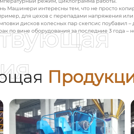
емпературный режим, циклограмма работы.
янь Машинери
интересны тем, что не просто копи
пример, для цехов с перепадами напряжения или
мповки дисков колесных пар скепсис поубавил – 
ствующая
к по вине оборудования за последние 3 года – но
ия
ующая
Продукц