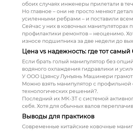
обоих случаях инженеры прилетали в теч
Но главное – они не просто меняют дета
усиленными ребрами – и поставили всем
Сейчас у них в
ковочных манипуляторах
п
профилактики ремонтов – неоценимо. Хот
износе подшипника за две недели до вых
Цена vs надежность: где тот самый
Если брать голый манипулятор без опций
водяного охлаждения гидравлики и усилен
У
ООО Цзянсу Лунъянь Машинери
грамотн
Можно взять манипулятор с профильной о
технологических решений?.
Последний их МК-3Т с системой активног
себя. Хотя для обычных валов переплачив
Выводы для практиков
Современные китайские
ковочные манип