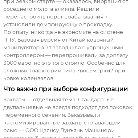
при резком старте — оказалось, вибрация от
соседнего молота влияла. Решили
перенастроить порог срабатывания +
установили демпфирующую прокладку.
По опыту: никогда не экономьте на системе
ЧПУ. Базовая версия от
Китай ковочный
манипулятор 40 т завод
шла с упрощенным
контроллером — перепрошивали за доплату
3000 евро, но это того стоило. Особенно для
сложных траекторий типа ?восьмерки? при
ковке коленвалов.
Что важно при выборе конфигурации
Захваты — отдельная тема. Стандартные
двупальцевые не всегда подходят для поковок
переменного сечения. Заказывали
кастомизированные захваты с плавающей
осью —
ООО Цзянсу Лунъянь Машинери