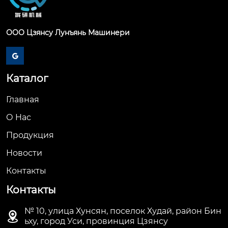
ООО Цзянсу Лунъянь Машинери

Каталог
Главная
О Hас
Продукция
Новости
Контакты
Контакты
№ 10, улица Хунсян, поселок Худай, район Бин

ьху, город Уси, провинция Цзянсу