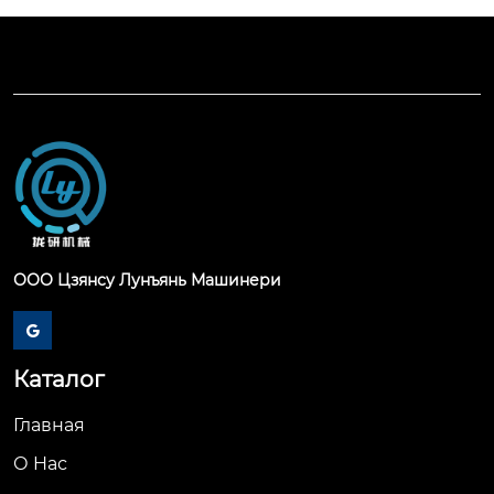
ООО Цзянсу Лунъянь Машинери

Каталог
Главная
О Hас