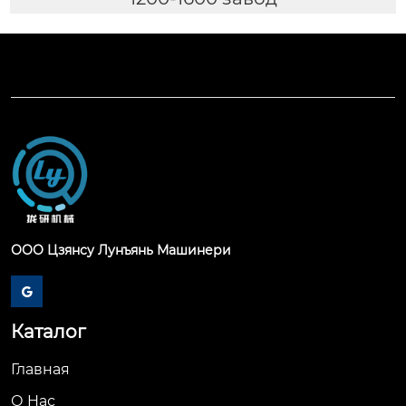
ООО Цзянсу Лунъянь Машинери

Каталог
Главная
О Hас