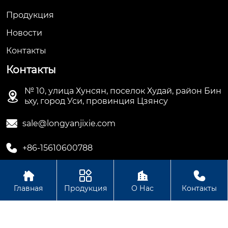
Продукция
Новости
Контакты
Контакты
№ 10, улица Хунсян, поселок Худай, район Бин

ьху, город Уси, провинция Цзянсу

sale@longyanjixie.com

+86-15610600788




Главная
Продукция
О Нас
Контакты
Авторское право©ООО Цзянсу Лунъянь Машинери