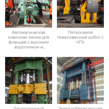
Автоматическая
Пятиосевой
ковочная линия для
тяжеловесный робот с
фланцев с высоким
ЧПУ
воротником и
кольцевых заготовок
Двухколонный
Энергосберегающий