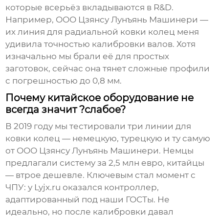
которые всерьёз вкладываются в R&D.
Например,
ООО Цзянсу Лунъянь Машинери
—
их линия для радиальной ковки колец меня
удивила точностью калибровки валов. Хотя
изначально мы брали её для простых
заготовок, сейчас она тянет сложные профили
с погрешностью до 0,8 мм.
Почему китайское оборудование не
всегда значит ?слабое?
В 2019 году мы тестировали три линии для
ковки колец — немецкую, турецкую и ту самую
от
ООО Цзянсу Лунъянь Машинери
. Немцы
предлагали систему за 2,5 млн евро, китайцы
— втрое дешевле. Ключевым стал момент с
ЧПУ: у Lyjx.ru оказался контроллер,
адаптированный под наши ГОСТы. Не
идеально, но после калибровки давал