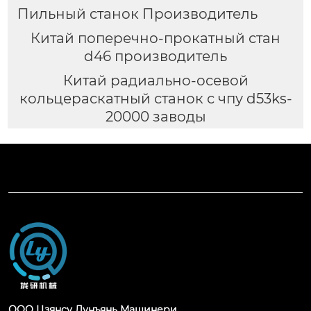
Пильный станок Производитель
Китай поперечно-прокатный стан
d46 производитель
Китай радиально-осевой
кольцераскатный станок с чпу d53ks-
20000 заводы
ООО Цзянсу Лунъянь Машинери