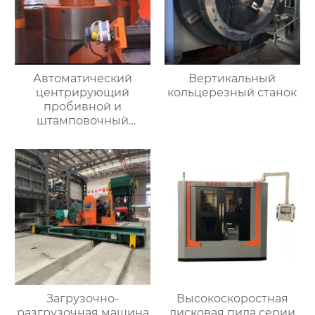
Автоматический
Вертикальный
центрирующий
кольцерезный станок
пробивной и
штамповочный
гидравлический
пресс
Загрузочно-
Высокоскоростная
разгрузочная машина
дисковая пила серии