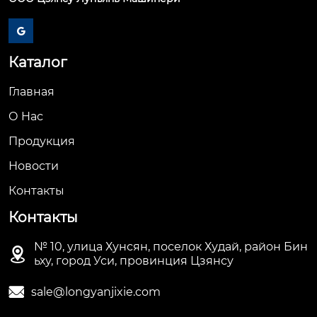

Каталог
Главная
О Hас
Продукция
Новости
Контакты
Контакты
№ 10, улица Хунсян, поселок Худай, район Бин

ьху, город Уси, провинция Цзянсу

sale@longyanjixie.com