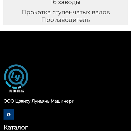
16 заводы
Прокатка ступенчатых валов
Производитель
ООО Цзянсу Лунъянь Машинери

Каталог