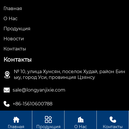
Главная
О Hас
Продукция
Новости
Контакты
Контакты
№ 10, улица Хунсян, поселок Худай, район Бин

ьху, город Уси, провинция Цзянсу

sale@longyanjixie.com

+86-15610600788




Главная
Продукция
О Нас
Контакты
Авторское право©ООО Цзянсу Лунъянь Машинери