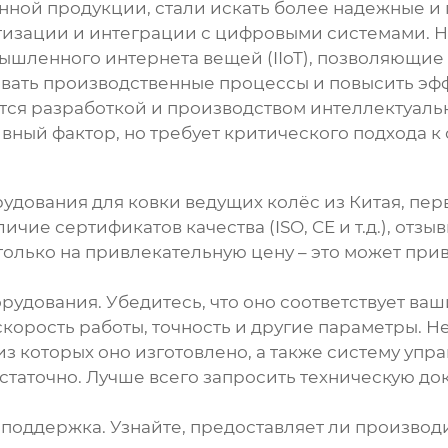
нной продукции, стали искать более надежные 
атизации и интеграции с цифровыми системами. 
ышленного интернета вещей (IIoT), позволяющие
вать производственные процессы и повысить эфф
тся разработкой и производством интеллектуаль
ивный фактор, но требует критического подхода к
рудования для ковки ведущих колёс
из Китая, пер
чие сертификатов качества (ISO, CE и т.д.), отзы
 только на привлекательную цену – это может пр
рудования. Убедитесь, что оно соответствует ва
скорость работы, точность и другие параметры. 
з которых оно изготовлено, а также систему упр
достаточно. Лучше всего запросить техническую д
 поддержка. Узнайте, предоставляет ли производ