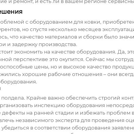
е и ремонт, и есть ли в вашем регионе сервисны
решения
проблемой с
оборудованием для ковки
, приобрете
урентов, но спустя несколько месяцев эксплуата
ь, что качество материалов и сборки было значи
ри и задержку производства.
 стоит экономить на качестве оборудования. Да, 
рочной перспективе это окупится. Сейчас мы сот
тоспособные цены, но и высокое качество продук
ожились хорошие рабочие отношения – они всегд
оборудования.
п
полдела. Крайне важно обеспечить строгий контро
организовать инспекцию оборудования непосредс
е дефекты на ранней стадии и избежать проблем 
влечь независимого эксперта для проведения оце
 убедиться в соответствии оборудования заявлен