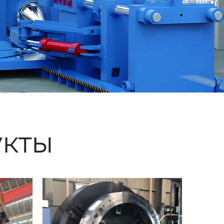
ые
кты