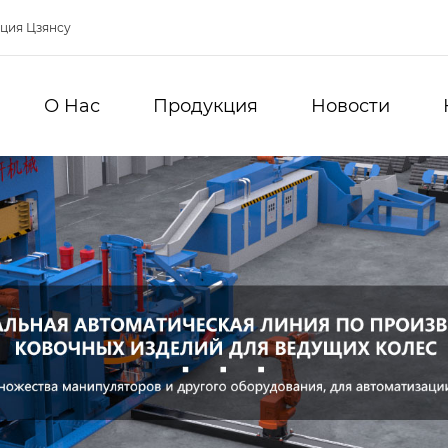
нция Цзянсу
О Hас
Продукция
Новости