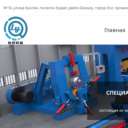
№ 10, улица Хунсян, поселок Худай, район Биньху, город Уси, прови
Главная