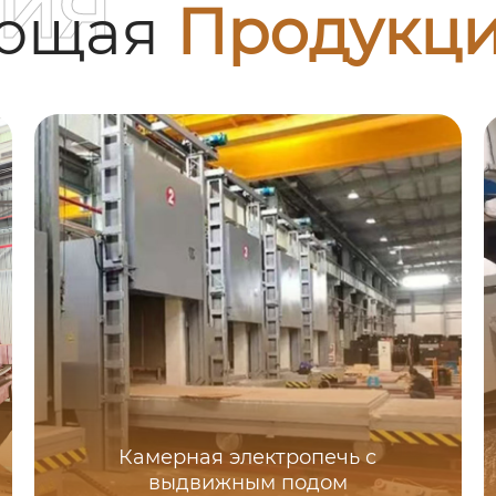
ия
ующая
Продукц
Камерная электропечь с
выдвижным подом