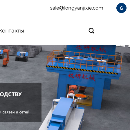
sale@longyanjixie.com

Контакты
