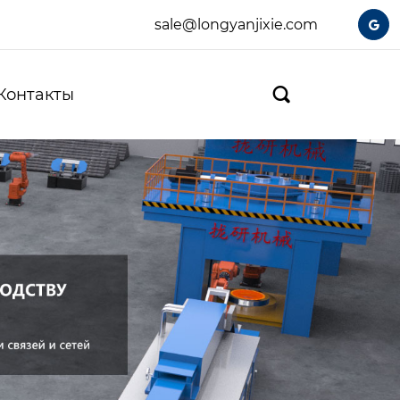
sale@longyanjixie.com

Контакты
