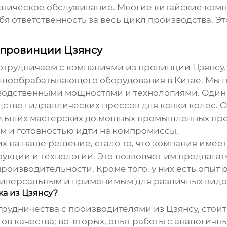
техническое обслуживание. Многие китайские ко
ебя ответственность за весь цикл производства. 
 провинции Цзянсу
отрудничаем с компаниями из провинции Цзянсу. 
ллообрабатывающего оборудования в Китае. Мы п
водственными мощностями и технологиями. Один 
дстве гидравлических прессов для ковки колес.
больших мастерских до мощных промышленных пре
 и готовностью идти на компромиссы.
х на наше решение, стало то, что компания имее
рукции и технологии. Это позволяет им предлага
роизводительности. Кроме того, у них есть опыт
универсальным и применимым для различных вид
ка из Цзянсу?
трудничества с производителями из Цзянсу, стои
ов качества; во-вторых, опыт работы с аналогичн