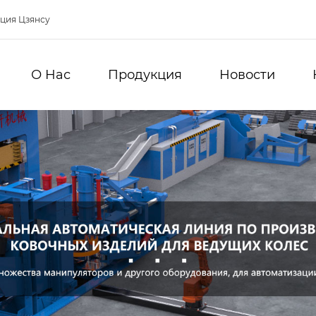
нция Цзянсу
О Hас
Продукция
Новости