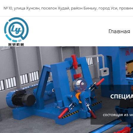
№ 10, улица Хунсян, поселок Худай, район Биньху, город Уси, прови
Главная