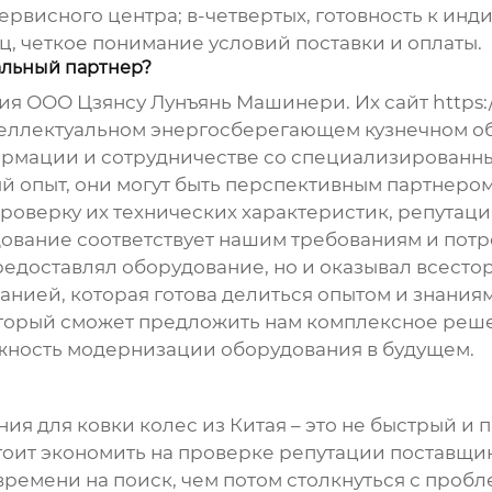
рвисного центра; в-четвертых, готовность к инд
ц, четкое понимание условий поставки и оплаты.
альный партнер?
ия ООО Цзянсу Лунъянь Машинери. Их сайт
https:
еллектуальном энергосберегающем кузнечном о
формации и сотрудничестве со специализированн
 опыт, они могут быть перспективным партнером.
оверку их технических характеристик, репутаци
дование соответствует нашим требованиям и потр
редоставлял оборудование, но и оказывал всесто
анией, которая готова делиться опытом и знаниями
который сможет предложить нам комплексное реш
жность модернизации оборудования в будущем.
ния для ковки колес
из Китая – это не быстрый и 
тоит экономить на проверке репутации поставщи
ремени на поиск, чем потом столкнуться с пробл