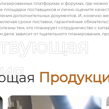
лизированных платформах и форумах, где можно 
е площадки поставщиков и лично оцените качест
ления дополнительных документов. И, конечно же,
включая сроки поставки, гарантийные обязательст
полезны тем, кто планирует сотрудничество с ки
том деле зависит от тщательного планирования, п
ствующая
ия
ующая
Продукц