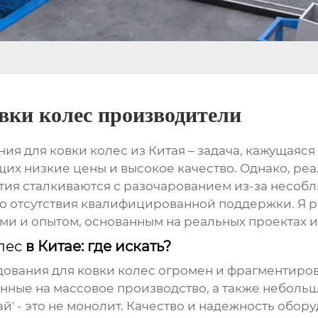
вки колес производители
ния для ковки колес
из Китая – задача, кажущаяся
х низкие цены и высокое качество. Однако, реал
я сталкиваются с разочарованием из-за несобл
о отсутствия квалифицированной поддержки. Я ра
ями и опытом, основанным на реальных проектах и
лес
в Китае: где искать?
ования для ковки колес
огромен и фрагментиров
нные на массовое производство, а также небол
ай' - это не монолит. Качество и надежность обор