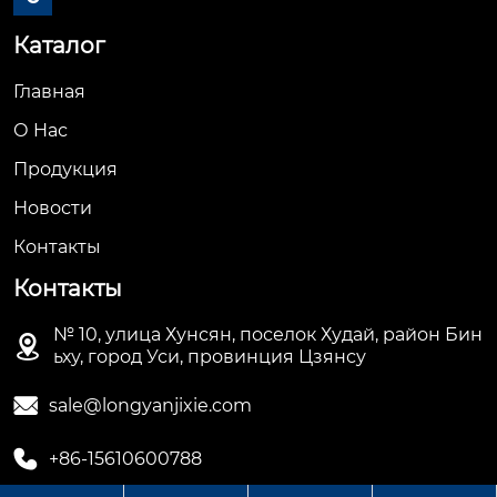
Каталог
Главная
О Hас
Продукция
Новости
Контакты
Контакты
№ 10, улица Хунсян, поселок Худай, район Бин

ьху, город Уси, провинция Цзянсу

sale@longyanjixie.com

+86-15610600788