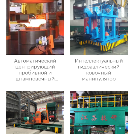
Автоматический
Интеллектуальный
центрирующий
гидравлический
пробивной и
ковочный
штамповочный
манипулятор
гидравлический
пресс