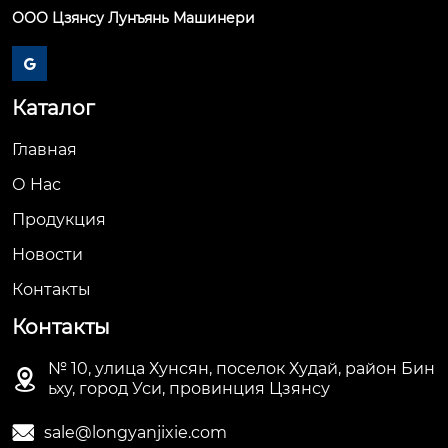
ООО Цзянсу Лунъянь Машинери

Каталог
Главная
О Hас
Продукция
Новости
Контакты
Контакты
№ 10, улица Хунсян, поселок Худай, район Бин

ьху, город Уси, провинция Цзянсу

sale@longyanjixie.com