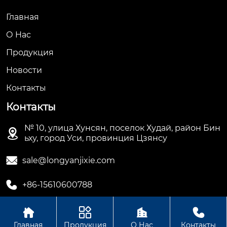
Главная
О Hас
Продукция
Новости
Контакты
Контакты
№ 10, улица Хунсян, поселок Худай, район Бин

ьху, город Уси, провинция Цзянсу

sale@longyanjixie.com

+86-15610600788




Главная
Продукция
О Нас
Контакты