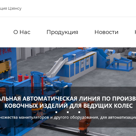
нция Цзянсу
О Hас
Продукция
Новости