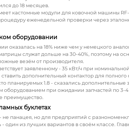
лся до 18 месяцев.
 имеет кастомные модули для
ковочной машины RF
процедуру еженедельной проверки через эталонны
ском оборудовании
и оказалась на 18% ниже чем у немецкого аналог
 матрицы служат дольше на 30-40%, поэтому на о
ложные везём от производителя.
тствует заявленному - 35 кВт/ч при номинально
ось ставить дополнительный контактор для полног
то планируемых 1.8 - сказались дополнительные 
м оборудованием при ожидании запчастей по 3-4 
ое преимущество.
ламных буклетах
- не панацея, но для предприятий с разнономенк
 - один из лучших вариантов в своём классе. Глав