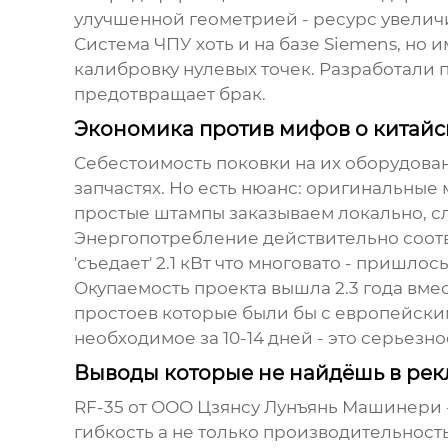
улучшенной геометрией - ресурс увеличи
Система ЧПУ хоть и на базе Siemens, но
калибровку нулевых точек. Разработали 
предотвращает брак.
Экономика против мифов о китай
Себестоимость поковки на их оборудовани
запчастях. Но есть нюанс: оригинальные
простые штампы заказываем локально, с
Энергопотребление действительно соотве
'съедает' 2.1 кВт что многовато - пришл
Окупаемость проекта вышла 2.3 года вмес
простоев которые были бы с европейски
необходимое за 10-14 дней - это серьезн
Выводы которые не найдёшь в рек
RF-35 от ООО Цзянсу Лунъянь Машинери 
гибкость а не только производительность