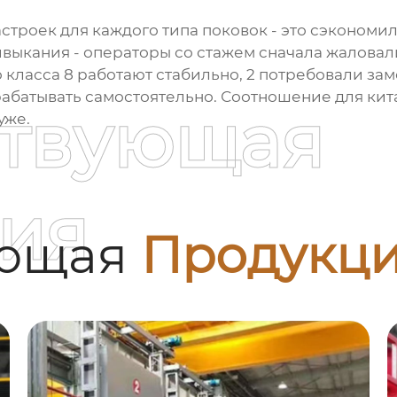
строек для каждого типа поковок - это сэкономил
выкания - операторы со стажем сначала жаловал
 класса 8 работают стабильно, 2 потребовали за
рабатывать самостоятельно. Соотношение для ки
ствующая
уже.
ия
ующая
Продукц