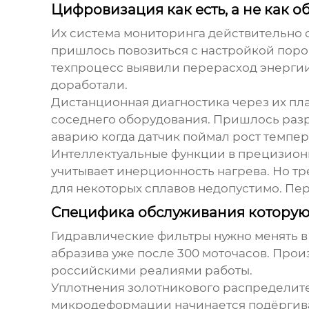
Цифровизация как есть, а не как 
Их система мониторинга действительно сч
пришлось повозиться с настройкой поро
техпроцесс выявили перерасход энергии 
доработали.
Дистанционная диагностика через их пла
соседнего оборудования. Пришлось разр
аварию когда датчик поймал рост темпера
Интеллектуальные функции в
прецизион
учитывает инерционность нагрева. Но тре
для некоторых сплавов недопустимо. Пе
Специфика обслуживания которую 
Гидравлические фильтры нужно менять в
абразива уже после 300 моточасов. Про
российскими реалиями работы.
Уплотнения золотникового распределител
микродеформации начинается подёргиван