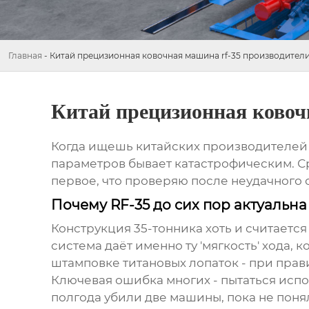
Главная
-
Китай прецизионная ковочная машина rf-35 производител
Китай прецизионная ковоч
Когда ищешь китайских производителей RF
параметров бывает катастрофическим. Сра
первое, что проверяю после неудачного о
Почему RF-35 до сих пор актуальн
Конструкция 35-тонника хоть и считаетс
система даёт именно ту 'мягкость' хода,
штамповке титановых лопаток - при прав
Ключевая ошибка многих - пытаться испо
полгода убили две машины, пока не поняли