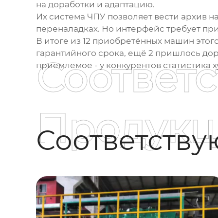
на доработки и адаптацию.
Их система ЧПУ позволяет вести архив на
переналадках. Но интерфейс требует при
В итоге из 12 приобретённых
машин
этого
гарантийного срока, ещё 2 пришлось до
Соответ
приемлемое - у конкурентов статистика х
Продукц
Соответств