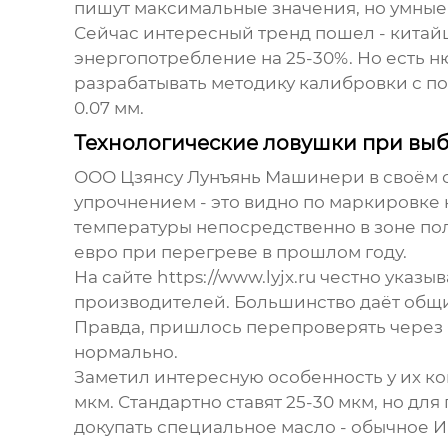
пишут максимальные значения, но умные
Сейчас интересный тренд пошел - китайц
энергопотребление на 25-30%. Но есть н
разрабатывать методику калибровки с по
0.07 мм.
Технологические ловушки при вы
ООО Цзянсу Лунъянь Машинери в своём 
упрочнением - это видно по маркировке н
температуры непосредственно в зоне полз
евро при перегреве в прошлом году.
На сайте https://www.lyjx.ru честно ука
производителей. Большинство даёт общие
Правда, пришлось перепроверять через О
нормально.
Заметил интересную особенность у их
ко
мкм. Стандартно ставят 25-30 мкм, но 
докупать специальное масло - обычное И