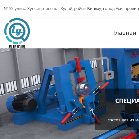
№ 10, улица Хунсян, поселок Худай, район Биньху, город Уси, прови
Главная