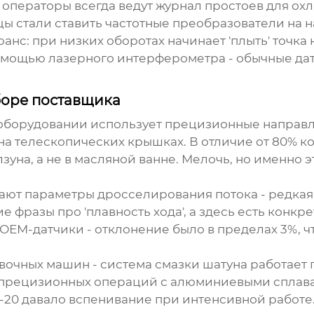
 операторы всегда ведут журнал простоев для ох
ы стали ставить частотные преобразователи на н
юанс: при низких оборотах начинает 'плыть' точк
мощью лазерного интерферометра - обычные датч
боре поставщика
оборудовании использует прецизионные направл
а телескопических крышках. В отличие от 80% кон
уна, а не в масляной ванне. Мелочь, но именно э
зывают параметры дросселирования потока - редка
 фразы про 'плавность хода', а здесь есть конкр
ЕМ-датчики - отклонение было в пределах 3%, ч
вочных машин
- система смазки шатуна работает 
для прецизионных операций с алюминиевыми сплав
-20 давало вспенивание при интенсивной работе