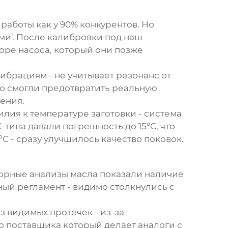
работы как у 90% конкурентов. Но
ми'. После калибровки под наш
торе насоса, который они позже
ибрациям - не учитывает резонанс от
о смогли предотвратить реальную
чения.
лия к температуре заготовки - система
типа давали погрешность до 15°C, что
 - сразу улучшилось качество поковок.
торные анализы масла показали наличие
ый регламент - видимо столкнулись с
 видимых протечек - из-за
 поставщика который делает аналоги с