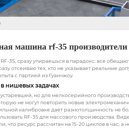
и
ная машина rf-35 производители
-35, сразу упираешься в парадокс: все обещают 
зу отсеиваю тех, кто не указывает реальные доп
пыта с партией из Гуанчжоу.
а в нишевых задачах
я устаревшей, но для мелкосерийного производс
 которую не могут повторить новые электромехан
ильной калибровке даёт разнотолщинность не боле
льзовать RF-35 для массового производства. Виде
, что ресурс рассчитан на 15-20 циклов в час, а не