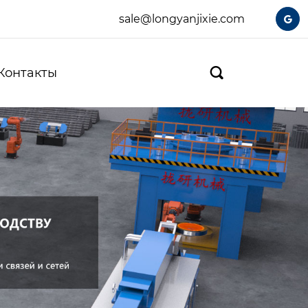
sale@longyanjixie.com

Контакты
