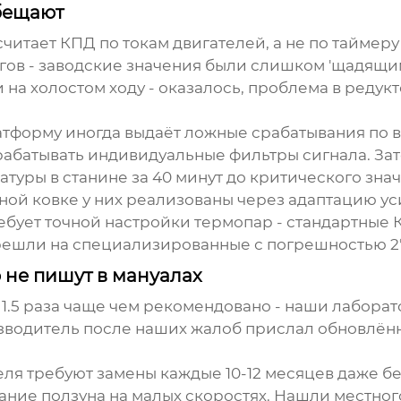
обещают
итает КПД по токам двигателей, а не по таймеру 
гов - заводские значения были слишком 'щадящи
на холостом ходу - оказалось, проблема в редук
тформу иногда выдаёт ложные срабатывания по в
абатывать индивидуальные фильтры сигнала. Зат
туры в станине за 40 минут до критического зна
ной ковке
у них реализованы через адаптацию уси
бует точной настройки термопар - стандартные К-
решли на специализированные с погрешностью 2°C
не пишут в мануалах
 1.5 раза чаще чем рекомендовано - наши лабора
изводитель после наших жалоб прислал обновлённ
я требуют замены каждые 10-12 месяцев даже без
ие ползуна на малых скоростях. Нашли местного