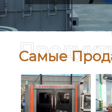
Самые П
Продукт
Самые Прод