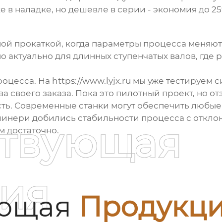
е в наладке, но дешевле в серии - экономия до 2
ой прокаткой, когда параметры процесса меняют
о актуально для длинных ступенчатых валов, где 
цесса. На https://www.lyjx.ru мы уже тестируем с
 своего заказа. Пока это пилотный проект, но о
ость. Современные станки могут обеспечить любые
шинери добились стабильности процесса с откло
ствующая
м достаточно.
ия
ующая
Продукц