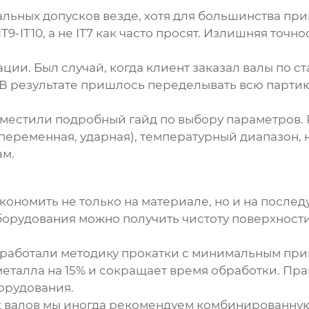
альных допусков везде, хотя для большинства пр
9-IT10, а не IT7 как часто просят. Излишняя точн
ции. Был случай, когда клиент заказал валы по ст
 В результате пришлось переделывать всю парти
разместили подробный гайд по выбору параметров.
, переменная, ударная), температурный диапазон,
ам.
кономить не только на материале, но и на посл
рудования можно получить чистоту поверхности R
аботали методику прокатки с минимальным припус
металла на 15% и сокращает время обработки. Пра
борудования.
х валов мы иногда рекомендуем комбинированную