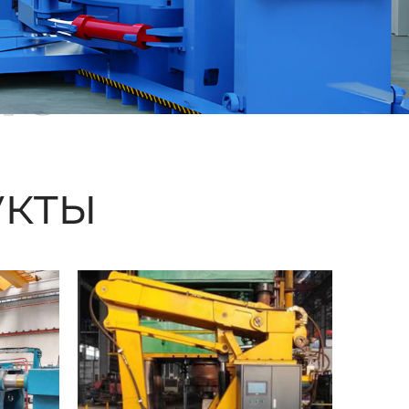
ые
кты