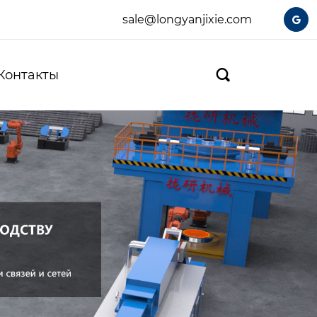
sale@longyanjixie.com

Контакты
