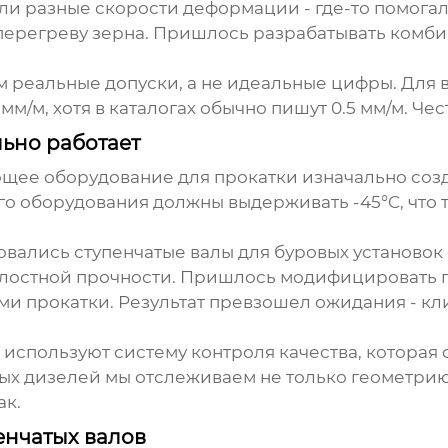
и разные скорости деформации - где-то помогал
 перегреву зерна. Пришлось разрабатывать ком
аем реальные допуски, а не идеальные цифры. Для
 мм/м, хотя в каталогах обычно пишут 0.5 мм/м. Ч
ьно работает
ее оборудование для прокатки изначально созд
го оборудования должны выдерживать -45°C, что т
вались ступенчатые валы для буровых установок с
алостной прочности. Пришлось модифицировать 
 прокатки. Результат превзошел ожидания - кли
используют систему контроля качества, которая
ых дизелей мы отслеживаем не только геометрию,
ак.
енчатых валов