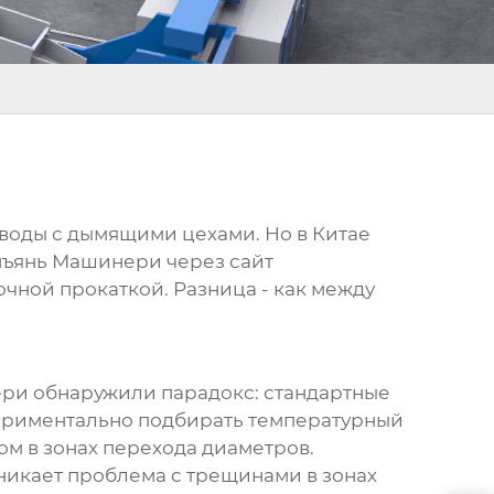
аводы с дымящими цехами. Но в Китае
нъянь Машинери через сайт
точной прокаткой. Разница - как между
ери обнаружили парадокс: стандартные
периментально подбирать температурный
вом в зонах перехода диаметров.
никает проблема с трещинами в зонах