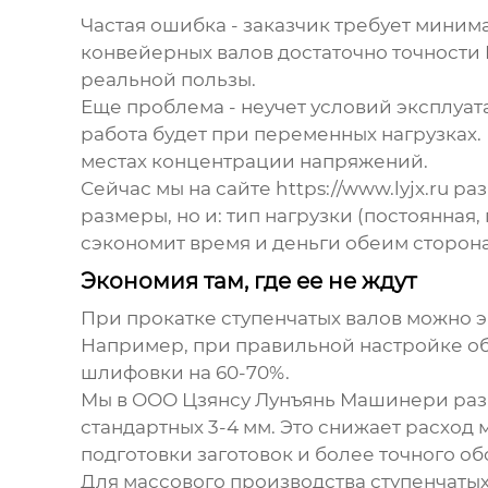
Частая ошибка - заказчик требует миним
конвейерных валов достаточно точности IT
реальной пользы.
Еще проблема - неучет условий эксплуата
работа будет при переменных нагрузках.
местах концентрации напряжений.
Сейчас мы на сайте https://www.lyjx.ru 
размеры, но и: тип нагрузки (постоянная
сэкономит время и деньги обеим сторон
Экономия там, где ее не ждут
При прокатке ступенчатых валов можно э
Например, при правильной настройке обо
шлифовки на 60-70%.
Мы в ООО Цзянсу Лунъянь Машинери разр
стандартных 3-4 мм. Это снижает расход 
подготовки заготовок и более точного о
Для массового производства ступенчаты