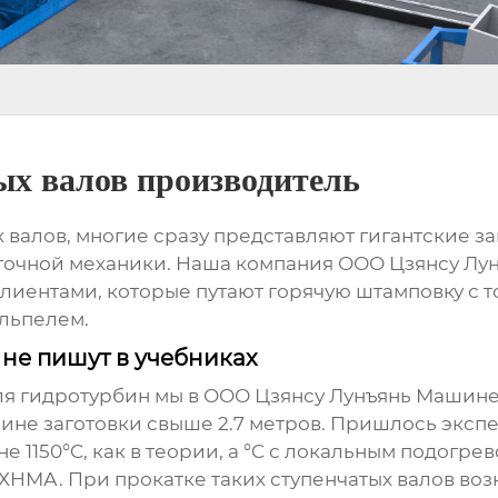
ых валов производитель
х валов
, многие сразу представляют гигантские з
 точной механики. Наша компания ООО Цзянсу Лу
с клиентами, которые путают горячую штамповку с 
льпелем.
не пишут в учебниках
для гидротурбин мы в ООО Цзянсу Лунъянь Машин
ине заготовки свыше 2.7 метров. Пришлось экс
е 1150°C, как в теории, а °C с локальным подогре
ХНМА. При прокатке таких ступенчатых валов воз