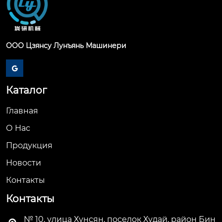
ООО Цзянсу Лунъянь Машинери

Каталог
Главная
О Hас
Продукция
Новости
Контакты
Контакты
№ 10, улица Хунсян, поселок Худай, район Бин