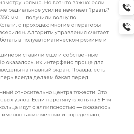
аметру кольца. Но вот что важно: если
аче радиальное усилие начинает ?рвать?
350 мм — получили волну по
стати, о проходах: многие операторы
 всесилен. Алгоритм управления считает
аботать в полуавтоматическом режиме и
ашинери
ставили ещё и собственные
Но оказалось, их интерфейс проще для
ведены на главный экран. Правда, есть
перь всегда делаем бэкап перед
ённый относительно центра тяжести. Это
ых узлов. Если перетянуть хоть на 5 Н·м
 кольца идут с эллипсностью — оказалось,
 именно такие мелочи и определяют,