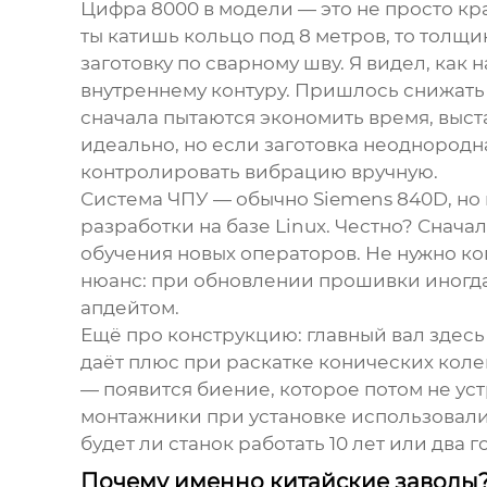
Цифра 8000 в модели — это не просто кр
ты катишь кольцо под 8 метров, то толщ
заготовку по сварному шву. Я видел, как 
внутреннему контуру. Пришлось снижать 
сначала пытаются экономить время, выс
идеально, но если заготовка неоднородн
контролировать вибрацию вручную.
Система ЧПУ — обычно Siemens 840D, но 
разработки на базе Linux. Честно? Снач
обучения новых операторов. Не нужно ко
нюанс: при обновлении прошивки иногда
апдейтом.
Ещё про конструкцию: главный вал здесь
даёт плюс при раскатке конических коле
— появится биение, которое потом не уст
монтажники при установке использовали
будет ли станок работать 10 лет или два г
Почему именно китайские заводы