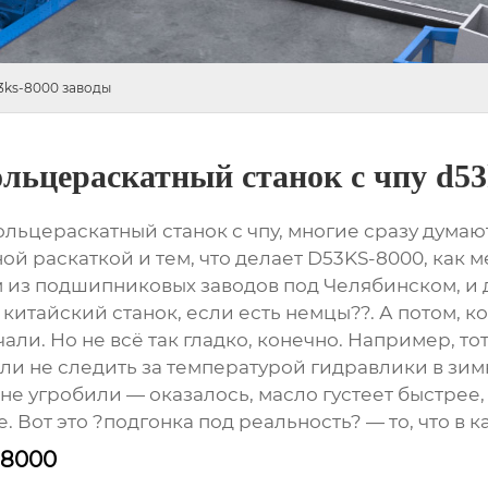
3ks-8000 заводы
льцераскатный станок с чпу d53
льцераскатный станок с чпу
, многие сразу думаю
й раскаткой и тем, что делает D53KS-8000, как 
ом из подшипниковых заводов под Челябинском, и
китайский станок, если есть немцы??. А потом, ко
али. Но не всё так гладко, конечно. Например, то
если не следить за температурой гидравлики в зи
к не угробили — оказалось, масло густеет быстре
 Вот это ?подгонка под реальность? — то, что в к
-8000