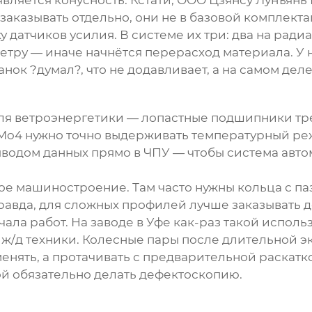
вляется конусность. Кстати,
ООО Цзянсу Лунъянь
аказывать отдельно, они не в базовой комплекта
датчиков усилия. В системе их три: два на радиа
тру — иначе начнётся перерасход материала. У на
анок ?думал?, что не додавливает, а на самом де
для ветроэнергетики — лопастные подшипники тр
CrMo4 нужно точно выдерживать температурный ре
ыводом данных прямо в
ЧПУ
— чтобы система авто
 машиностроение. Там часто нужны кольца с паз
Правда, для сложных профилей лучше заказывать
чала работ. На
заводе
в Уфе как-раз такой исполь
/д техники. Колесные пары после длительной э
нять, а протачивать с предварительной раскатко
й обязательно делать дефектоскопию.