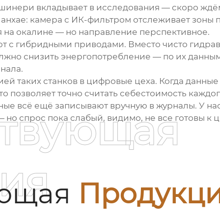
ашинери
вкладывает в исследования — скоро ждём
Шанхае: камера с ИК-фильтром отслеживает зоны 
 на окалине — но направление перспективное.
т с гибридными приводами. Вместо чисто гидра
жно снизить энергопотребление — по их данным, 
нала.
ией таких станков в цифровые цеха. Когда данные
то позволяет точно считать себестоимость каждог
 всё ещё записывают вручную в журналы. У нас, кс
ствующая
 но спрос пока слабый, видимо, не все готовы к
ия
ующая
Продукц