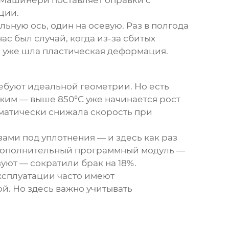
 Машинери
поставляет оправки с
ции.
льную ось, один на осевую. Раз в полгода
с был случай, когда из-за сбитых
ле уже шла пластическая деформация.
ебуют идеальной геометрии. Но есть
жим — выше 850°C уже начинается рост
матически снижала скорость при
ами под уплотнения — и здесь как раз
 дополнительный программный модуль —
зуют — сократили брак на 18%.
ксплуатации часто имеют
й. Но здесь важно учитывать