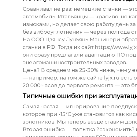
Сравнивал не раз: немецкие станки — это
автомобиль. Итальянцы — красиво, но ка
изысками, но делает свою работу день за
без виброуплотнения — через полгода ст
На
ООО Цзянсу Лунъянь Машинери
обрат
станки
в РФ. Тогда их сайт https://www.l
они сразу предлагали адаптацию ПО под 
энергомашиностроительных заводов.
Цена? В среднем на 25-30% ниже, чем у
— например, на том же сайте lyjx.ru ест
20 000 часов до первого ремонта — это б
Типичные ошибки при эксплуатац
Самая частая — игнорирование предпуско
которое при -15°C уже становится как ки
золотников. Мы теперь везде ставим доп
Вторая ошибка — попытка ?сэкономить? н