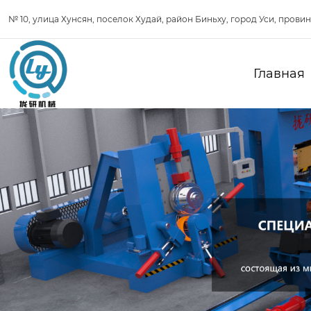
№ 10, улица Хунсян, поселок Худай, район Биньху, город Уси, прови
Главная