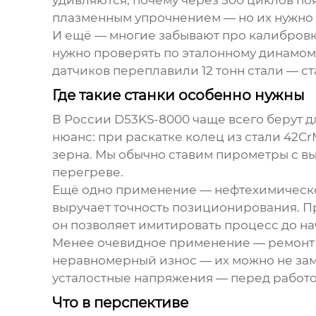
удивляются, почему через 500 циклов поя
плазменным упрочнением — но их нужно з
И ещё — многие забывают про калибровку 
нужно проверять по эталонному динамоме
датчиков переплавили 12 тонн стали — ст
Где такие станки особенно нужны
В России D53KS-8000 чаще всего берут 
нюанс: при раскатке колец из стали 42
зерна. Мы обычно ставим пирометры с в
перегреве.
Ещё одно применение — нефтехимическое
выручает точность позиционирования. 
он позволяет имитировать процесс до на
Менее очевидное применение — ремонт ж
неравномерный износ — их можно не заме
усталостные напряжения — перед работо
Что в перспективе