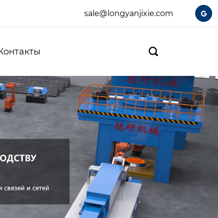
sale@longyanjixie.com

Контакты
