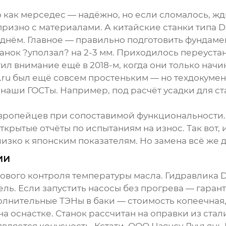
 как мерседес — надёжно, но если сломалось, жди
призно с материалами. А
китайские станки
типа D
 днём. Главное — правильно подготовить фундамен
анок ?уползал? на 2-3 мм. Приходилось переуста
ил внимание ещё в 2018-м, когда они только нач
yjx.ru был ещё совсем простеньким — но техдокуме
наши ГОСТы. Например, под расчёт усадки для ста
 европейцев при сопоставимой функциональности
ь открытые отчёты по испытаниям на износ. Так во
лизко к японским показателям. Но замена всё же 
ии
вого контроля температуры масла. Гидравлика D5
сель. Если запустить насосы без прогрева — гар
олнительные ТЭНы в баки — стоимость копеечная
а оснастке. Станок рассчитан на оправки из стал