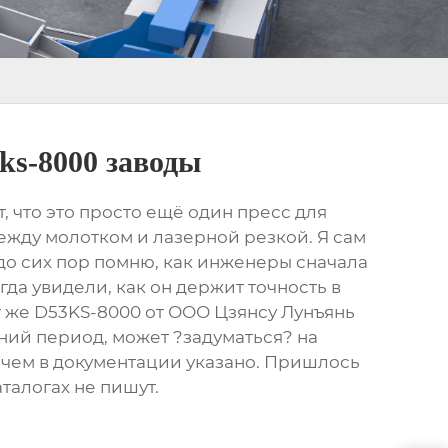
ks-8000 заводы
т, что это просто ещё один пресс для
между молотком и лазерной резкой. Я сам
 до сих пор помню, как инженеры сначала
гда увидели, как он держит точность в
т же D53KS-8000 от
ООО Цзянсу Лунъянь
мний период, может ?задуматься? на
е, чем в документации указано. Пришлось
аталогах не пишут.