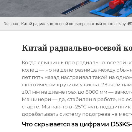
Главная
-
Китай радиально-осевой кольцераскатный станок с чпу d5
Китай радиально-осевой ко
Когда слышишь про
радиально-осевой ко
колец — но на деле разница между обычно
лет пять назад настраивал такой на одн
скептически крутили у виска: ?Зачем нам 
±0,1 мм на диаметрах до 8000 мм — замолч
Машинери
— да, стабилен в работе, но 
старте. Мы как-то в -25°C чуть подшипни
дорабатывать систему подогрева на месте.
Что скрывается за цифрами D53KS