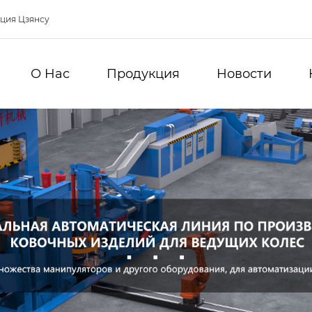
нция Цзянсу
О Hас
Продукция
Новости