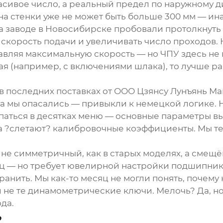
асивое число, а реальный предел по наружному ди
ина стенки уже не может быть больше 300 мм — ин
на
заводе
в Новосибирске пробовали протолкнуть 
скорость подачи и увеличивать число проходов. К
тавляя максимальную скорость — но
ЧПУ
здесь не
ая (например, с включениями шлака), то лучше р
в последних поставках от
ООО Цзянсу Лунъянь М
ала мы опасались — привыкли к немецкой логике. 
паться в десятках меню — основные параметры вы
 ?слетают? калибровочные коэффициенты. Мы те
 не симметричный, как в старых моделях, а смещ
ц — но требует ювелирной настройки подшипников
ранить. Мы как-то месяц не могли понять, почему
 не те динамометрические ключи. Мелочь? Да, но
ода.
?