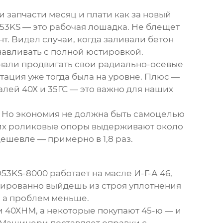
 запчасти месяц и плати как за новый
53KS — это рабочая лошадка. Не блещет
т. Видел случаи, когда заливали бетон
навливать с полной юстировкой.
инали продвигать свои
радиально-осевые
нтация уже тогда была на уровне. Плюс —
лей 40Х и 35ГС — это важно для наших
. Но экономия не должна быть самоцелью
т, их роликовые опоры выдерживают около
дешевле — примерно в 1,8 раз.
3KS-8000 работает на масле И-Г-А 46,
антированно выйдешь из строя уплотнения
, а проблем меньше.
и 40ХНМ, а некоторые покупают 45-ю — и