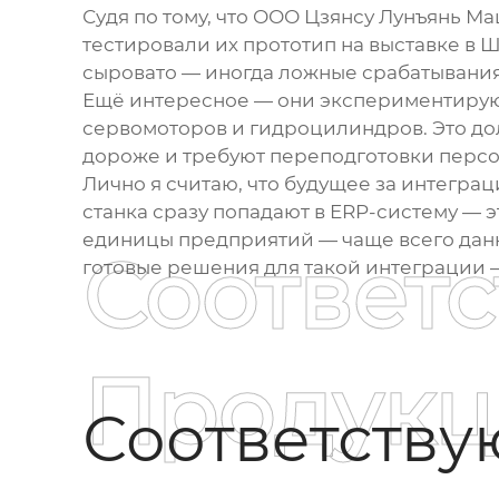
Судя по тому, что
ООО Цзянсу Лунъянь М
тестировали их прототип на выставке в 
сыровато — иногда ложные срабатывания
Ещё интересное — они экспериментирую
сервомоторов и гидроцилиндров. Это дол
дороже и требуют переподготовки персо
Лично я считаю, что будущее за интеграц
станка
сразу попадают в ERP-систему — э
единицы предприятий — чаще всего данные
Соответ
готовые решения для такой интеграции —
Продукц
Соответств