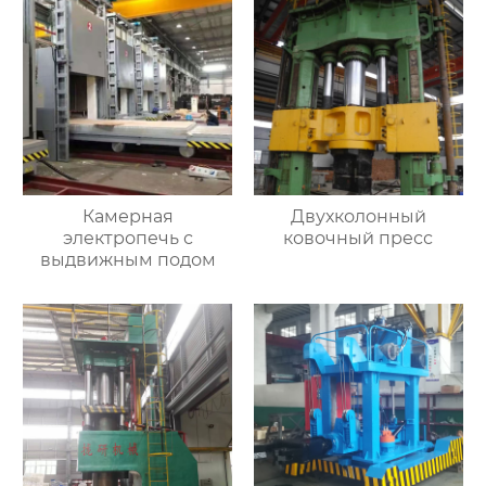
Камерная
Двухколонный
электропечь с
ковочный пресс
выдвижным подом