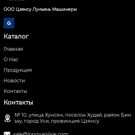
ООО Цзянсу Лунъянь Машинери

Каталог
Главная
О Hас
Продукция
Новости
Контакты
Контакты
№ 10, улица Хунсян, поселок Худай, район Бин

ьху, город Уси, провинция Цзянсу

sale@longyanjixie.com