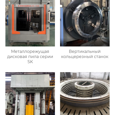
Металлорежущая
Вертикальный
дисковая пила серии
кольцерезный станок
SK