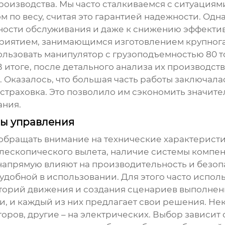
оизводства. Мы часто сталкиваемся с ситуациям
 по весу, считая это гарантией надежности. Одн
ности обслуживания и даже к снижению эффектив
приятием, занимающимся изготовлением крупног
ьзовать манипулятор с грузоподъемностью 80 т
В итоге, после детального анализа их производс
 Оказалось, что большая часть работы заключал
 страховка. Это позволило им сэкономить значите
ания.
мы управления
бращать внимание на технические характеристи
елескопического вылета, наличие системы компен
напрямую влияют на производительность и безопа
удобной в использовании. Для этого часто испо
орий движения и создания сценариев выполнен
, и каждый из них предлагает свои решения. Н
ров, другие – на электрических. Выбор зависит 