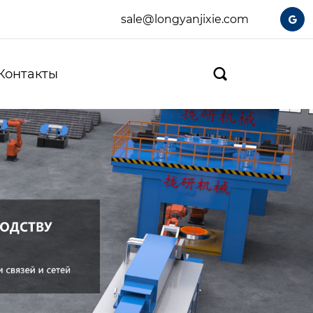
sale@longyanjixie.com

Контакты
