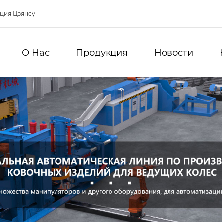
нция Цзянсу
О Hас
Продукция
Новости