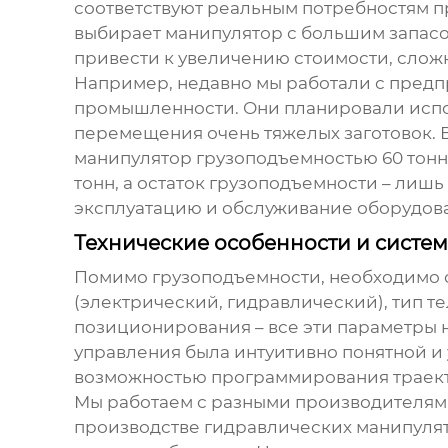
соответствуют реальным потребностям пр
выбирает манипулятор с большим запасом
привести к увеличению стоимости, слож
Например, недавно мы работали с пред
промышленности. Они планировали испол
перемещения очень тяжелых заготовок. 
манипулятор грузоподъемностью 60 тонн.
тонн, а остаток грузоподъемности – лишь
эксплуатацию и обслуживание оборудов
Технические особенности и систе
Помимо грузоподъемности, необходимо о
(электрический, гидравлический), тип т
позиционирования – все эти параметры 
управления была интуитивно понятной и 
возможностью программирования траект
Мы работаем с разными производителями
производстве гидравлических манипулято