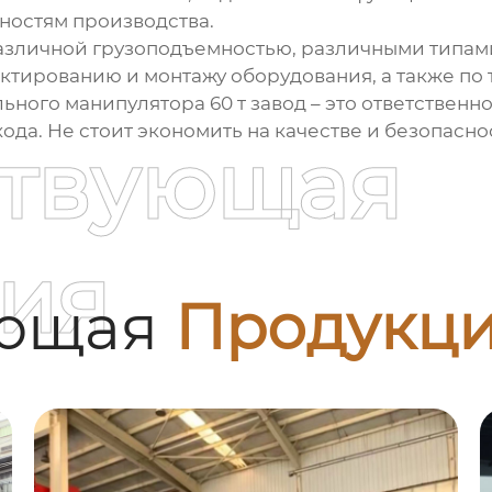
ностям производства.
 различной грузоподъемностью, различными типа
ектированию и монтажу оборудования, а также по
льного манипулятора 60 т завод
– это ответственн
да. Не стоит экономить на качестве и безопаснос
ствующая
ия
ующая
Продукц