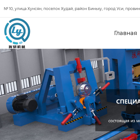
№ 10, улица Хунсян, поселок Худай, район Биньху, город Уси, прови
Главная