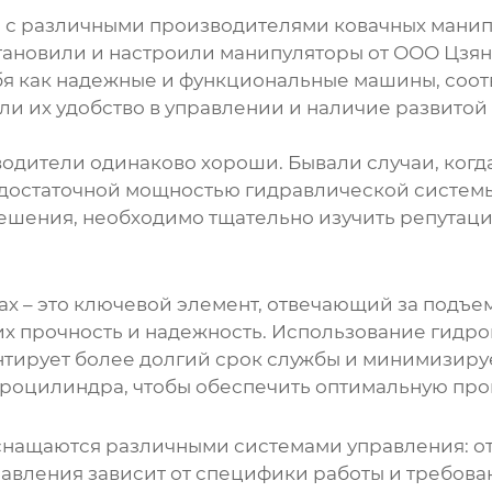
и с различными производителями
ковачных мани
тановили и настроили манипуляторы от ООО Цзя
бя как надежные и функциональные машины, соо
или их удобство в управлении и наличие развито
изводители одинаково хороши. Бывали случаи, ко
едостаточной мощностью гидравлической системы
ешения, необходимо тщательно изучить репутаци
ах
– это ключевой элемент, отвечающий за подъем
их прочность и надежность. Использование гидр
тирует более долгий срок службы и минимизиру
дроцилиндра, чтобы обеспечить оптимальную про
нащаются различными системами управления: от
авления зависит от специфики работы и требован