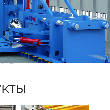
ые
кты