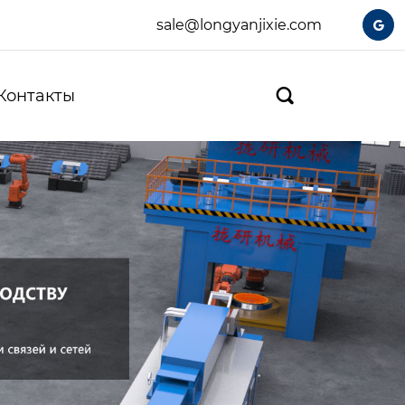
sale@longyanjixie.com

Контакты
