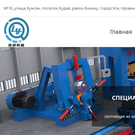
№ 10, улица Хунсян, поселок Худай, район Биньху, город Уси, прови
Главная