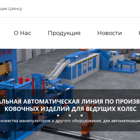
нция Цзянсу
О Hас
Продукция
Новости