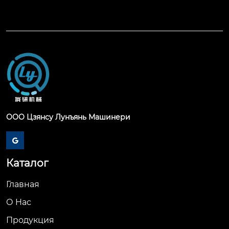
ООО Цзянсу Лунъянь Машинери

Каталог
Главная
О Hас
Продукция