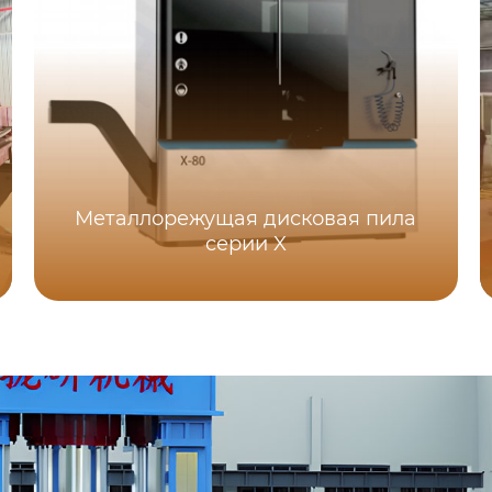
Металлорежущая дисковая пила
серии X