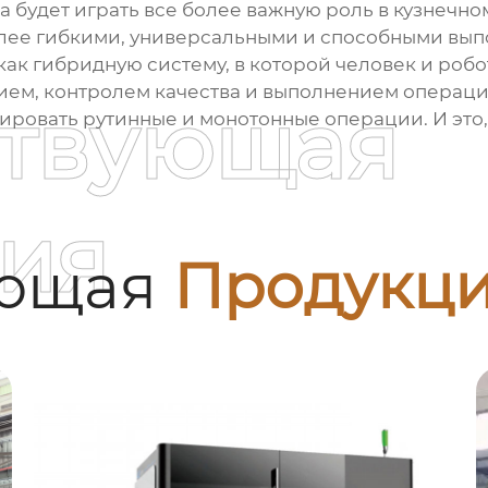
а будет играть все более важную роль в кузнечно
более гибкими, универсальными и способными вы
ак гибридную систему, в которой человек и робот
ием, контролем качества и выполнением операц
ствующая
зировать рутинные и монотонные операции. И это,
ия
ующая
Продукц