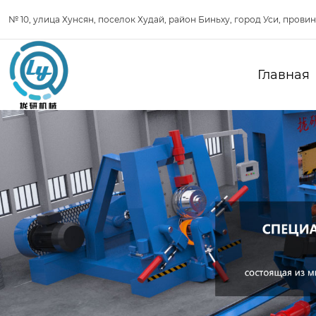
№ 10, улица Хунсян, поселок Худай, район Биньху, город Уси, прови
Главная