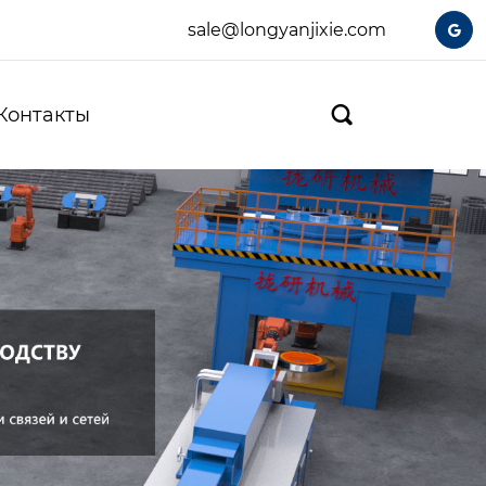
sale@longyanjixie.com

Контакты
