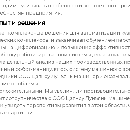
ходимо учитывать особенности конкретного прои
ребностям предприятия.
пыт и решения
т комплексные решения для автоматизации кузн
еских комплексов, и заканчивая обучением пер
ны на цифровизацию и повышение эффективност
работку роботизированной системы для автомати
ела детальный анализ наших производственных п
льный робот-манипулятор, систему машинного з
рудники ООО Цзянсу Лунъянь Машинери оказывали
щие проблемы.
положительными. Мы увеличили производительнос
Опыт сотрудничества с ООО Цзянсу Лунъянь Машин
и увидеть перспективы развития в этой области
ые картинки.