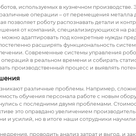
ботов, используемых в кузнечном производстве.
 различные операции – от перемещения металла 
ая позволяет роботу распознавать детали и кон
ешения от компаний, специализирующихся на ра
 можно адаптировать под конкретные нужды пред
 постепенно расширять функциональность систем
спечении. Современные системы управления роб
операций в реальном времени и собирать стати
вать производственный процесс и выявлять пот
ешения
зникают различные проблемы. Например, сложно
мость обучения персонала работе с новым обору
нулись с последними двумя проблемами. Стоимос
ктиве это оправдано увеличением производитель
 и усилий, но в итоге наши сотрудники научили
едрения, проводить анализ затрат и выгод, и за