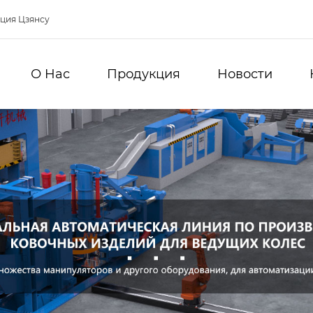
нция Цзянсу
О Hас
Продукция
Новости