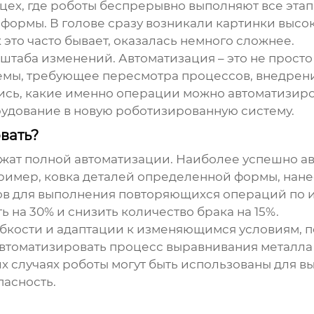
цех, где роботы беспрерывно выполняют все этапы
 формы. В голове сразу возникали картинки выс
 это часто бывает, оказалась немного сложнее.
таба изменений. Автоматизация – это не просто 
мы, требующее пересмотра процессов, внедрения
сь, какие именно операции можно автоматизирова
удование в новую роботизированную систему.
вать?
ежат полной автоматизации. Наиболее успешно 
ример, ковка деталей определенной формы, нане
ов для выполнения повторяющихся операций по и
 на 30% и снизить количество брака на 15%.
кости и адаптации к изменяющимся условиям, по
автоматизировать процесс выравнивания металл
их случаях роботы могут быть использованы для 
пасность.