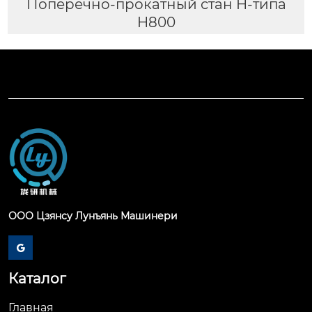
Поперечно-прокатный стан H-типа
H800
ООО Цзянсу Лунъянь Машинери

Каталог
Главная