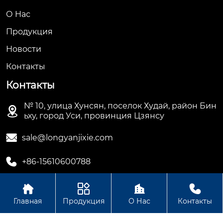
О Hас
Продукция
Новости
Контакты
Контакты
№ 10, улица Хунсян, поселок Худай, район Бин

ьху, город Уси, провинция Цзянсу

sale@longyanjixie.com

+86-15610600788




Главная
Продукция
О Нас
Контакты
Авторское право©ООО Цзянсу Лунъянь Машинери