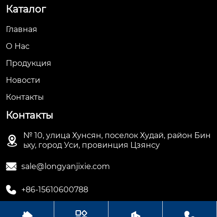
Каталог
Главная
О Hас
Продукция
Новости
Контакты
Контакты
№ 10, улица Хунсян, поселок Худай, район Бин

ьху, город Уси, провинция Цзянсу

sale@longyanjixie.com

+86-15610600788



