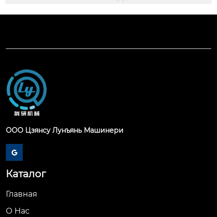
ООО Цзянсу Лунъянь Машинери

Каталог
Главная
О Hас