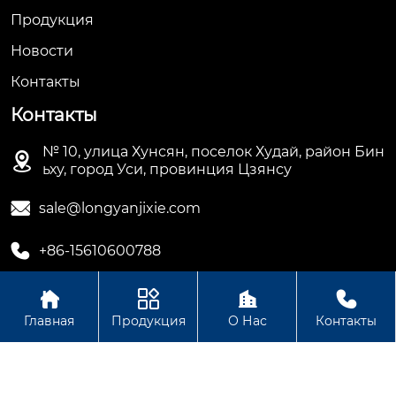
Продукция
Новости
Контакты
Контакты
№ 10, улица Хунсян, поселок Худай, район Бин

ьху, город Уси, провинция Цзянсу

sale@longyanjixie.com

+86-15610600788




Главная
Продукция
О Нас
Контакты
Авторское право©ООО Цзянсу Лунъянь Машинери