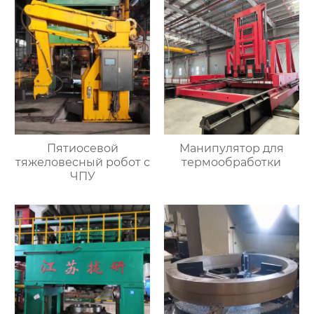
Пятиосевой
Манипулятор для
тяжеловесный робот с
термообработки
ЧПУ